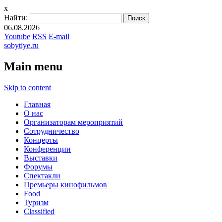
x
Найти:
06.08.2026
Youtube
RSS
E-mail
sobytiye.ru
Main menu
Skip to content
Главная
О нас
Организаторам мероприятий
Сотрудничество
Концерты
Конференции
Выставки
Форумы
Спектакли
Премьеры кинофильмов
Food
Туризм
Сlassified