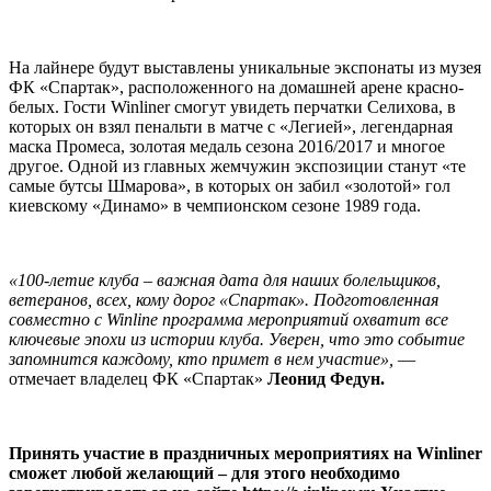
На лайнере будут выставлены уникальные экспонаты из музея
ФК «Спартак», расположенного на домашней арене красно-
белых. Гости Winliner смогут увидеть перчатки Селихова, в
которых он взял пенальти в матче с «Легией», легендарная
маска Промеса, золотая медаль сезона 2016/2017 и многое
другое. Одной из главных жемчужин экспозиции станут «те
самые бутсы Шмарова», в которых он забил «золотой» гол
киевскому «Динамо» в чемпионском сезоне 1989 года.
«100-летие клуба – важная дата для наших болельщиков,
ветеранов, всех, кому дорог «Спартак». Подготовленная
совместно с Winline программа мероприятий охватит все
ключевые эпохи из истории клуба. Уверен, что это событие
запомнится каждому, кто примет в нем участие»,
—
отмечает владелец ФК «Спартак»
Леонид Федун.
Принять участие в праздничных мероприятиях на Winliner
сможет любой желающий – для этого необходимо