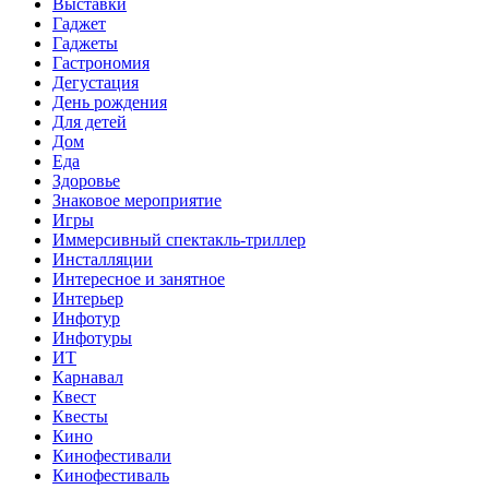
Выставки
Гаджет
Гаджеты
Гастрономия
Дегустация
День рождения
Для детей
Дом
Еда
Здоровье
Знаковое мероприятие
Игры
Иммерсивный спектакль-триллер
Инсталляции
Интересное и занятное
Интерьер
Инфотур
Инфотуры
ИТ
Карнавал
Квест
Квесты
Кино
Кинофестивали
Кинофестиваль