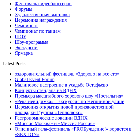
Фестиваль видеоблоггеров
Форумы
Художественная выставка
Церемония награждения
Чемпионат
Чемпионат по танцам
ШОУ
Шоу-программа
Экскурсии
Ярмарка
Latest Posts
оздоровительный фестиваль «Здорово на все сто»
Global Event Forum
Малиновое настроение в усадьбе Остафьево
Концерты стендапа на ВДНХ
Премьера масштабного хорового шоу «Ностальгия»
«Река-невидимка» – экскурсия по Неглинной улице
Церемония открытия новой производственной
площадки Группы «Теплолюкс»
Гастрономические локации ВДНХ
«Миссис Москва» и «Миссис Россия»
Огненный гала-фестиваль «PROБуждение!» ворвется в
«SEXTON»