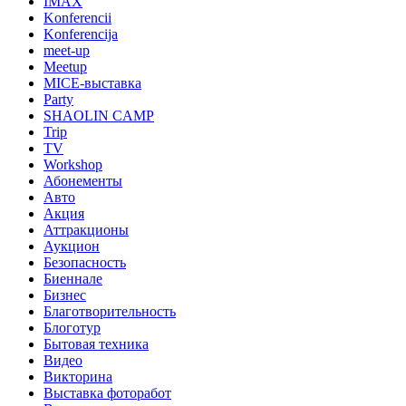
IMAX
Konferencii
Konferencija
meet-up
Meetup
MICE-выставка
Party
SHAOLIN CAMP
Trip
TV
Workshop
Абонементы
Авто
Акция
Аттракционы
Аукцион
Безопасность
Биеннале
Бизнес
Благотворительность
Блоготур
Бытовая техника
Видео
Викторина
Выставка фоторабот