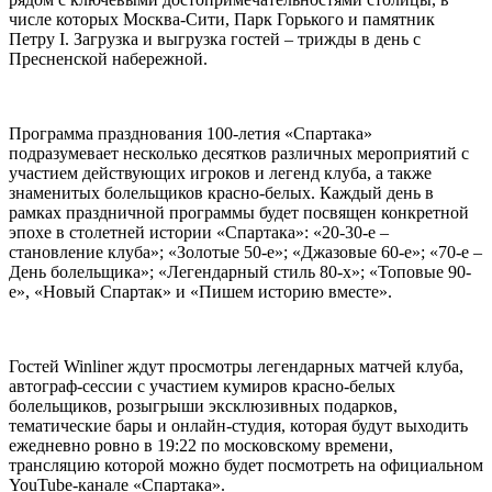
числе которых Москва-Сити, Парк Горького и памятник
Петру I. Загрузка и выгрузка гостей – трижды в день с
Пресненской набережной.
Программа празднования 100-летия «Спартака»
подразумевает несколько десятков различных мероприятий с
участием действующих игроков и легенд клуба, а также
знаменитых болельщиков красно-белых. Каждый день в
рамках праздничной программы будет посвящен конкретной
эпохе в столетней истории «Спартака»: «20-30-е –
становление клуба»; «Золотые 50-е»; «Джазовые 60-е»; «70-е –
День болельщика»; «Легендарный стиль 80-х»; «Топовые 90-
е», «Новый Спартак» и «Пишем историю вместе».
Гостей Winliner ждут просмотры легендарных матчей клуба,
автограф-сессии с участием кумиров красно-белых
болельщиков, розыгрыши эксклюзивных подарков,
тематические бары и онлайн-студия, которая будут выходить
ежедневно ровно в 19:22 по московскому времени,
трансляцию которой можно будет посмотреть на официальном
YouTube-канале «Спартака».