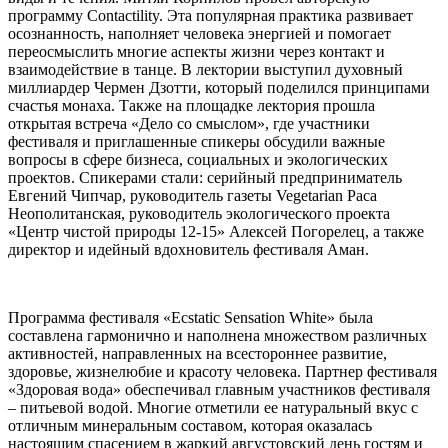
программу Contactility. Эта популярная практика развивает
осознанность, наполняет человека энергией и помогает
переосмыслить многие аспекты жизни через контакт и
взаимодействие в танце. В лектории выступил духовный
миллиардер Чермен Дзотти, который поделился принципами
счастья монаха. Также на площадке лектория прошла
открытая встреча «Дело со смыслом», где участники
фестиваля и приглашенные спикеры обсудили важные
вопросы в сфере бизнеса, социальных и экологических
проектов. Спикерами стали: серийный предприниматель
Евгений Чипчар, руководитель газеты Vegetarian Раса
Неополитанская, руководитель экологического проекта
«Центр чистой природы 12-15» Алексей Погорелец, а также
директор и идейный вдохновитель фестиваля Аман.
Программа фестиваля «Ecstatic Sensation White» была
составлена гармонично и наполнена множеством различных
активностей, направленных на всестороннее развитие,
здоровье, жизнелюбие и красоту человека. Партнер фестиваля
«Здоровая вода» обеспечивал главным участников фестиваля
– питьевой водой. Многие отметили ее натуральный вкус с
отличным минеральным составом, которая оказалась
настоящим спасением в жаркий августовский день гостям и