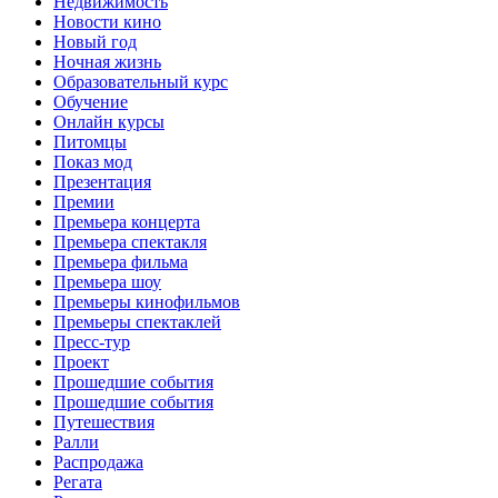
Недвижимость
Новости кино
Новый год
Ночная жизнь
Образовательный курс
Обучение
Онлайн курсы
Питомцы
Показ мод
Презентация
Премии
Премьера концерта
Премьера спектакля
Премьера фильма
Премьера шоу
Премьеры кинофильмов
Премьеры спектаклей
Пресс-тур
Проект
Прошедшие события
Прошедшие события
Путешествия
Ралли
Распродажа
Регата