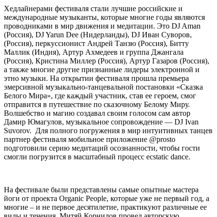
Хедлайнерами фестиваля стали лучшие российские и
международные музыканты, которые многие годы являются
проводниками в мир движения и медитации. Это DJ Aman
(Россия), DJ Yarun Dee (Нидерланды), DJ Иван Суворов,
(Россия), перкуссионист Андрей Танзю (Россия), Битту
Маллик (Индия), Артур Ахмедеев и группа Джангала
(Россия), Кристина Миллер (Россия), Артур Газаров (Россия),
а также многие другие признанные лидеры электронной и
этно музыки. На открытии фестиваля прошла премьера
эмерсивной музыкально-танцевальной постановки «Сказка
Белого Мира», где каждый участник, став ее героем, смог
отправится в путешествие по сказочному Белому Миру.
Волшебство и магию создавал своим голосом сам автор
Дамир Юмагулов, музыкальное сопровождение — DJ Ivan
Suvorov. Для полного погружения в мир интуитивных танцев
партнер фестиваля мобильное приложение @prosto
подготовили серию медитаций осознанности, чтобы гости
смогли погрузится в масштабный процесс ecstatic dance.
На фестивале были представлены самые опытные мастера
йоги от проекта Organic People, которые уже не первый год, а
многие – и не первое десятилетие, практикуют различные ее
виды и течения. Митяй Корнилов провел авторскую