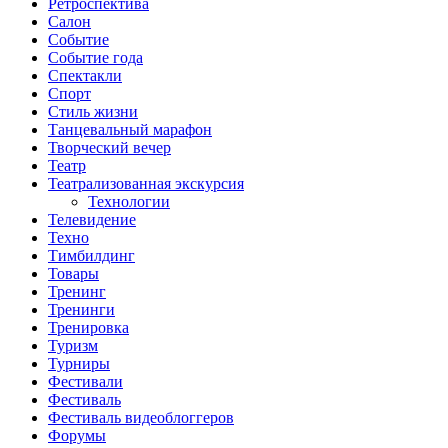
Ретроспектива
Салон
Событие
Событие года
Спектакли
Спорт
Стиль жизни
Танцевальный марафон
Творческий вечер
Театр
Театрализованная экскурсия
Технологии
Телевидение
Техно
Тимбилдинг
Товары
Тренинг
Тренинги
Тренировка
Туризм
Турниры
Фестивали
Фестиваль
Фестиваль видеоблоггеров
Форумы