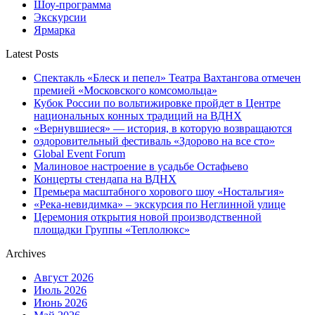
Шоу-программа
Экскурсии
Ярмарка
Latest Posts
Спектакль «Блеск и пепел» Театра Вахтангова отмечен
премией «Московского комсомольца»
Кубок России по вольтижировке пройдет в Центре
национальных конных традиций на ВДНХ
«Вернувшиеся» — история, в которую возвращаются
оздоровительный фестиваль «Здорово на все сто»
Global Event Forum
Малиновое настроение в усадьбе Остафьево
Концерты стендапа на ВДНХ
Премьера масштабного хорового шоу «Ностальгия»
«Река-невидимка» – экскурсия по Неглинной улице
Церемония открытия новой производственной
площадки Группы «Теплолюкс»
Archives
Август 2026
Июль 2026
Июнь 2026