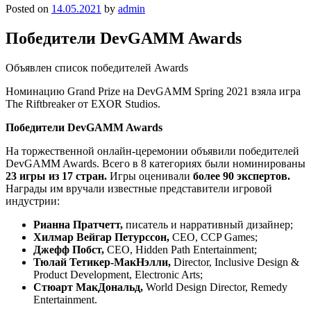
Posted on
14.05.2021
by
admin
Победители DevGAMM Awards
Объявлен список победителей Awards
Номинацию Grand Prize на
DevGAMM Spring 2021
взяла игра
The Riftbreaker
от EXOR Studios.
Победители DevGAMM Awards
На торжественной онлайн-церемонии объявили
победителей
DevGAMM Awards
. Всего в 8 категориях были номинированы
23 игры из 17 стран.
Игры оценивали
более 90 экспертов.
Награды им вручали известные представители игровой
индустрии:
Рианна Пратчетт,
писатель и нарративный дизайнер;
Хилмар Вейгар Петурссон,
CEO, CCP Games;
Джефф Побст,
CEO, Hidden Path Entertainment;
Тюлай Тетикер-МакНэлли,
Director, Inclusive Design &
Product Development, Electronic Arts;
Стюарт МакДональд,
World Design Director, Remedy
Entertainment.