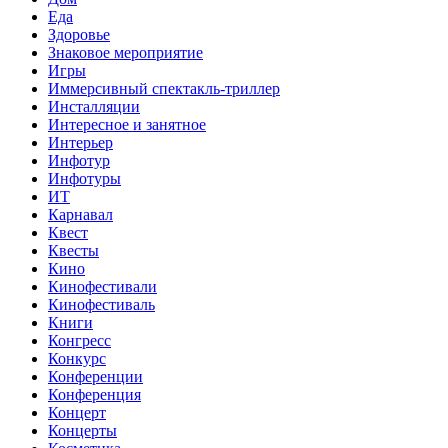
Еда
Здоровье
Знаковое мероприятие
Игры
Иммерсивный спектакль-триллер
Инсталляции
Интересное и занятное
Интерьер
Инфотур
Инфотуры
ИТ
Карнавал
Квест
Квесты
Кино
Кинофестивали
Кинофестиваль
Книги
Конгресс
Конкурс
Конференции
Конференция
Концерт
Концерты