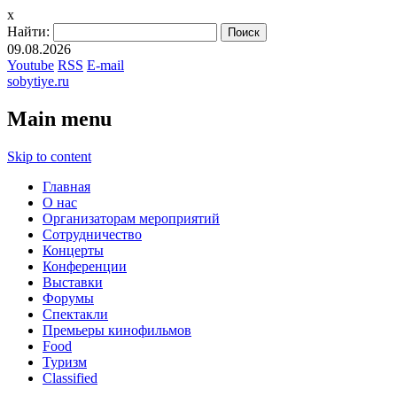
x
Найти:
09.08.2026
Youtube
RSS
E-mail
sobytiye.ru
Main menu
Skip to content
Главная
О нас
Организаторам мероприятий
Сотрудничество
Концерты
Конференции
Выставки
Форумы
Спектакли
Премьеры кинофильмов
Food
Туризм
Сlassified