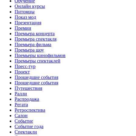
Обучение
Онлайн курсы
Питомцы
Показ мод
Презентация
Премии
Премьера концерта
Премьера спектакля
Премьера фильма
Премьера шоу
Премьеры кинофильмов
Премьеры спектаклей
Пресс-тур
Проект
Прошедшие события
Прошедшие события
Путешествия
Ралли
Распродажа
Регата
Ретроспектива
Салон
Событие
Событие года
Спектакли