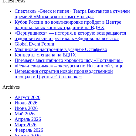
Latest Posts
Спектакль «Блеск и пепел» Театра Вахтангова отмечен
премией «Московского комсомольца»
Кубок России по вольтижировке пройдет в Центре
национальных конных традиций на ВДНХ
«Вернувшиеся» — история, в которую возвращаются
оздоровительный фестиваль «Здорово на все сто»
Global Event Forum
Малиновое настроение в усадьбе Остафьево
Концерты стендапа на ВДНХ
Премьера масштабного хорового шоу «Ностальгия»
«Река-невидимка» – экскурсия по Неглинной улице
Церемония открытия новой производственной
площадки Группы «Теплолюкс»
Archives
Август 2026
Июль 2026
Июнь 2026
Май 2026
Апрель 2026
Март 2026
Февраль 2026
Январь 2026