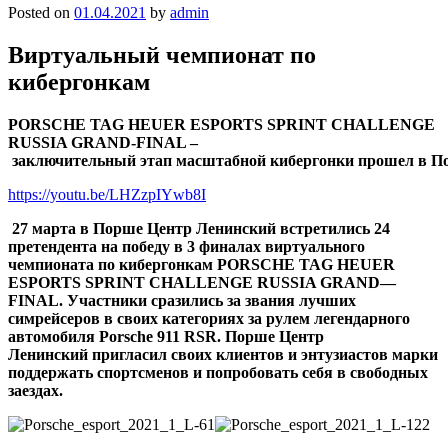
Posted on
01.04.2021
by
admin
Виртуальный чемпионат по
кибергонкам
PORSCHE TAG HEUER ESPORTS SPRINT CHALLENGE
RUSSIA GRAND-FINAL –
заключительный
этап
масштабной
кибергонки
прошел
в
П
https://youtu.be/LHZzpIYwb8I
27 марта в Порше Центр Ленинский встретились 24
претендента на победу в 3 финалах виртуального
чемпионата по кибергонкам
PORSCHE TAG HEUER
ESPORTS SPRINT CHALLENGE RUSSIA GRAND
—
FINAL
. Участники сразились за звания лучших
симрейсеров в своих категориях за рулем легендарного
автомобиля
Porsche
911
RSR
.
Порше Центр
Ленинский
пригласил своих клиентов и энтузиастов марки
поддержать спортсменов и попробовать себя в свободных
заездах.