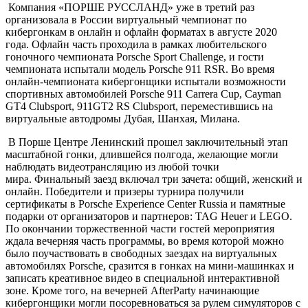
Компания «ПОРШЕ РУССЛАНД» уже в третий раз
организовала в России виртуальный чемпионат по
кибергонкам в онлайн и офлайн форматах в августе 2020
года. Офлайн часть проходила в рамках любительского
гоночного чемпионата Porsche Sport Challenge, и гости
чемпионата испытали модель Porsche 911 RSR. Во время
онлайн-чемпионата кибергонщики испытали возможности
спортивных автомобилей Porsche 911 Carrera Cup, Cayman
GT4 Clubsport, 911GT2 RS Clubsport, переместившись на
виртуальные автодромы Дубая, Шанхая, Милана.
В Порше Центре Ленинский прошел заключительный этап
масштабной гонки, длившейся полгода, желающие могли
наблюдать видеотрансляцию из любой точки
мира.
Финальный заезд включал три зачета: общий, женский и
онлайн. Победители и призеры турнира получили
сертификаты в Porsche Experience Center Russia и памятные
подарки от организаторов и партнеров: TAG Heuer и LEGO.
По окончании торжественной части гостей мероприятия
ждала вечерняя часть программы, во время которой можно
было поучаствовать в свободных заездах на виртуальных
автомобилях Porsche, сразится в гонках на мини-машинках и
записать креативное видео в специальной интерактивной
зоне. Кроме того, на вечерней AfterParty начинающие
кибергонщики могли посоревноваться за рулем симуляторов с