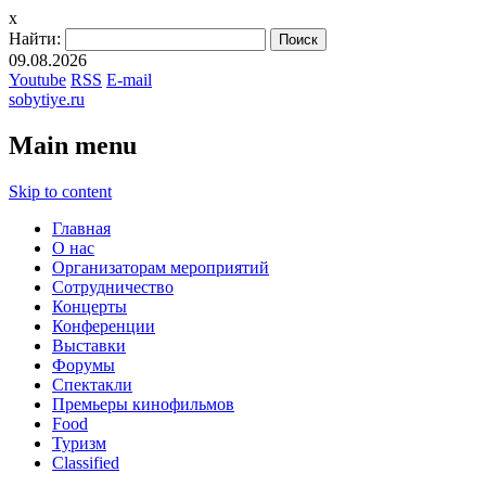
x
Найти:
09.08.2026
Youtube
RSS
E-mail
sobytiye.ru
Main menu
Skip to content
Главная
О нас
Организаторам мероприятий
Сотрудничество
Концерты
Конференции
Выставки
Форумы
Спектакли
Премьеры кинофильмов
Food
Туризм
Сlassified