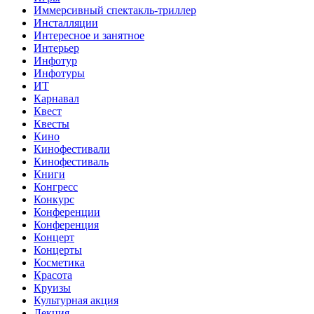
Иммерсивный спектакль-триллер
Инсталляции
Интересное и занятное
Интерьер
Инфотур
Инфотуры
ИТ
Карнавал
Квест
Квесты
Кино
Кинофестивали
Кинофестиваль
Книги
Конгресс
Конкурс
Конференции
Конференция
Концерт
Концерты
Косметика
Красота
Круизы
Культурная акция
Лекция