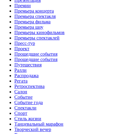
Презентация
Премии
Премьера концерта
Премьера спектакля
Премьера фильма
Премьера шоу
Премьеры кинофильмов
Премьеры спектаклей
Пресс-тур
Проект
Прошедшие события
Прошедшие события
Путешествия
Ралли
Распродажа
Регата
Ретроспектива
Салон
Событие
Событие года
Спектакли
Спорт
Стиль жизни
Танцевальный марафон
Творческий вечер