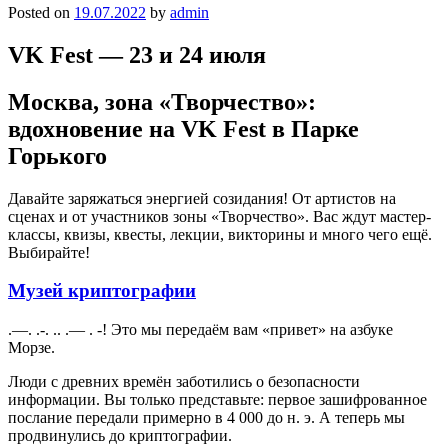
Posted on
19.07.2022
by
admin
VK Fest — 23 и 24 июля
Москва, зона «Творчество»:
вдохновение на VK Fest в Парке
Горького
Давайте заряжаться энергией созидания! От артистов на
сценах и от участников зоны «Творчество». Вас ждут мастер-
классы, квизы, квесты, лекции, викторины и много чего ещё.
Выбирайте!
Музей криптографии
.—. .-. .. .— . -! Это мы передаём вам «привет» на азбуке
Морзе.
Люди с древних времён заботились о безопасности
информации. Вы только представьте: первое зашифрованное
послание передали примерно в 4 000 до н. э. А теперь мы
продвинулись до криптографии.