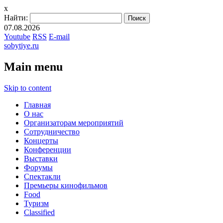
x
Найти:
07.08.2026
Youtube
RSS
E-mail
sobytiye.ru
Main menu
Skip to content
Главная
О нас
Организаторам мероприятий
Сотрудничество
Концерты
Конференции
Выставки
Форумы
Спектакли
Премьеры кинофильмов
Food
Туризм
Сlassified