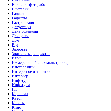
Викторина
Выставка фоторабот
Выставки
Гаджет
Гаджеты
Гастрономия
Дегустация
День рождения
Для детей
Дом
Еда
Здоровье
Знаковое мероприятие
Игры
Иммерсивный спектакль-триллер
Инсталляции
Интересное и занятное
Интерьер
Инфотур
Инфотуры
ИТ
Карнавал
Квест
Квесты
Кино