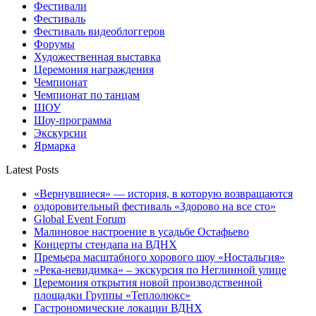
Фестивали
Фестиваль
Фестиваль видеоблоггеров
Форумы
Художественная выставка
Церемония награждения
Чемпионат
Чемпионат по танцам
ШОУ
Шоу-программа
Экскурсии
Ярмарка
Latest Posts
«Вернувшиеся» — история, в которую возвращаются
оздоровительный фестиваль «Здорово на все сто»
Global Event Forum
Малиновое настроение в усадьбе Остафьево
Концерты стендапа на ВДНХ
Премьера масштабного хорового шоу «Ностальгия»
«Река-невидимка» – экскурсия по Неглинной улице
Церемония открытия новой производственной
площадки Группы «Теплолюкс»
Гастрономические локации ВДНХ