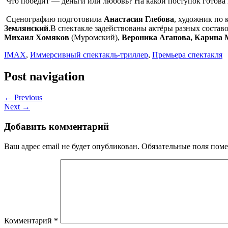
Что победит — деньги или любовь? На какой поступок готова в
Сценографию подготовила
Анастасия Глебова
, художник по
Землянский
.В спектакле задействованы актёры разных состав
Михаил Хомяков
(Муромский),
Вероника Агапова, Карина 
IMAX
,
Иммерсивный спектакль-триллер
,
Премьера спектакля
Post navigation
← Previous
Next →
Добавить комментарий
Ваш адрес email не будет опубликован.
Обязательные поля пом
Комментарий
*