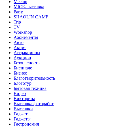
Meetup
MICE-выставка
Party
SHAOLIN CAMP
Trip
TV
Workshop
Абонементы
Авто
Акция
Аттракционы
Аукцион
Безопасность
Биеннале
Бизнес
Благотворительность
Блоготур
Бытовая техника
Видео
Викторина
Выставка фоторабот
Выставки
Гаджет
Гаджеты
Гастрономия