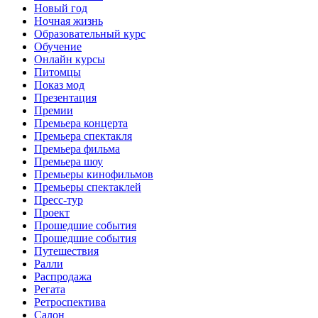
Новый год
Ночная жизнь
Образовательный курс
Обучение
Онлайн курсы
Питомцы
Показ мод
Презентация
Премии
Премьера концерта
Премьера спектакля
Премьера фильма
Премьера шоу
Премьеры кинофильмов
Премьеры спектаклей
Пресс-тур
Проект
Прошедшие события
Прошедшие события
Путешествия
Ралли
Распродажа
Регата
Ретроспектива
Салон