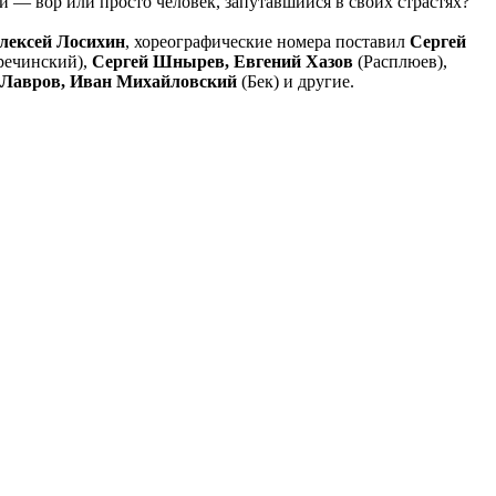
 — вор или просто человек, запутавшийся в своих страстях?
лексей Лосихин
, хореографические номера поставил
Сергей
речинский),
Сергей Шнырев, Евгений Хазов
(Расплюев),
 Лавров, Иван Михайловский
(Бек) и другие.