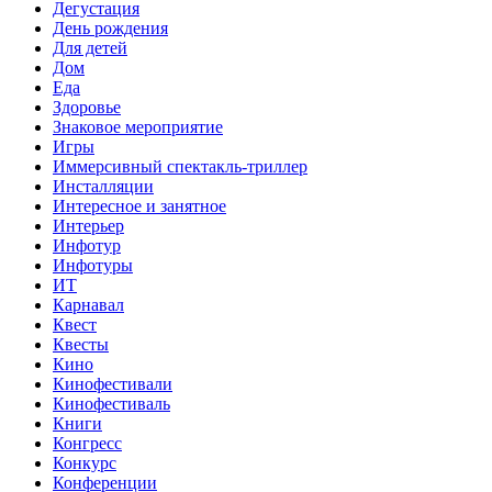
Дегустация
День рождения
Для детей
Дом
Еда
Здоровье
Знаковое мероприятие
Игры
Иммерсивный спектакль-триллер
Инсталляции
Интересное и занятное
Интерьер
Инфотур
Инфотуры
ИТ
Карнавал
Квест
Квесты
Кино
Кинофестивали
Кинофестиваль
Книги
Конгресс
Конкурс
Конференции