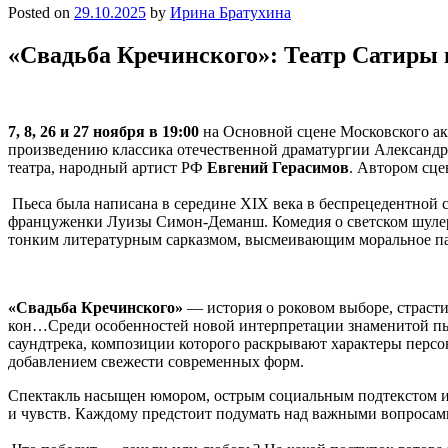
Posted on
29.10.2025
by
Ирина Братухина
«Свадьба Кречинского»: Театр Сатиры 
7, 8, 26 и 27 ноября в 19:00
на Основной сцене Московского ак
произведению классика отечественной драматургии Александр
театра, народный артист РФ
Евгений Герасимов
. Автором сце
Пьеса была написана в середине XIX века в беспрецедентной с
француженки Луизы Симон-Деманш. Комедия о светском шулере,
тонким литературным сарказмом, высмеивающим моральное па
«Свадьба Кречинского»
— история о роковом выборе, страсти 
кон…Среди особенностей новой интерпретации знаменитой пь
саундтрека, композиции которого раскрывают характеры перс
добавлением свежести современных форм.
Спектакль насыщен юмором, острым социальным подтекстом и
и чувств. Каждому предстоит подумать над важными вопросам