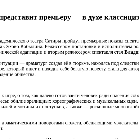
представит премьеру — в духе классициз
адемического театра Сатиры пройдут премьерные показы спект
а Сухово-Кобылина. Режиссёром постановки и исполнителем ро
нической адаптации и вторым режиссёром спектакля стал
Влади
итуации — драматург создал её в тюрьме, находясь под следстви
 который ищет и находит себе богатую невесту, стала для авт
дение общества.
к игре, о том, как далеко готов зайти человек ради спасения со
есы: обилие зрелищных хореографических и музыкальных сцен,
онажей и мотивы их поступков, а также — роскошные многослой
 драматическими поворотами сюжета, обещающими увлекательн
и: