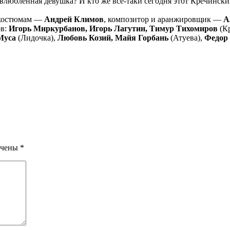
люблённая девушка? И кто же всё-таки сегодня этот Кречинский
 костюмам —
Андрей Климов
, композитор и аранжировщик —
А
ов:
Игорь Миркурбанов, Игорь Лагутин, Тимур Тихомиров
(К
Муса
(Лидочка),
Любовь Козий, Майя Горбань
(Атуева),
Федор
ечены
*