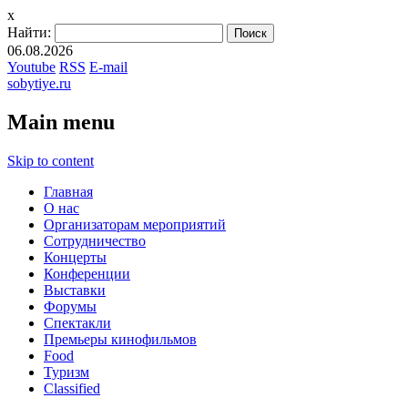
x
Найти:
06.08.2026
Youtube
RSS
E-mail
sobytiye.ru
Main menu
Skip to content
Главная
О нас
Организаторам мероприятий
Сотрудничество
Концерты
Конференции
Выставки
Форумы
Спектакли
Премьеры кинофильмов
Food
Туризм
Сlassified