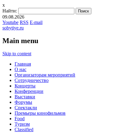
x
Найти:
09.08.2026
Youtube
RSS
E-mail
sobytiye.ru
Main menu
Skip to content
Главная
О нас
Организаторам мероприятий
Сотрудничество
Концерты
Конференции
Выставки
Форумы
Спектакли
Премьеры кинофильмов
Food
Туризм
Сlassified