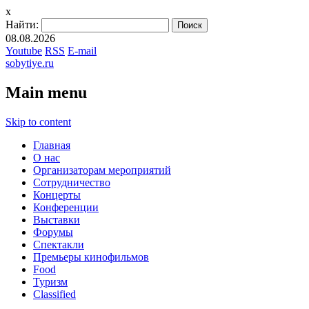
x
Найти:
08.08.2026
Youtube
RSS
E-mail
sobytiye.ru
Main menu
Skip to content
Главная
О нас
Организаторам мероприятий
Сотрудничество
Концерты
Конференции
Выставки
Форумы
Спектакли
Премьеры кинофильмов
Food
Туризм
Сlassified