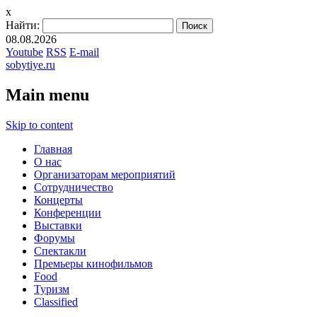
x
Найти:
08.08.2026
Youtube
RSS
E-mail
sobytiye.ru
Main menu
Skip to content
Главная
О нас
Организаторам мероприятий
Сотрудничество
Концерты
Конференции
Выставки
Форумы
Спектакли
Премьеры кинофильмов
Food
Туризм
Сlassified