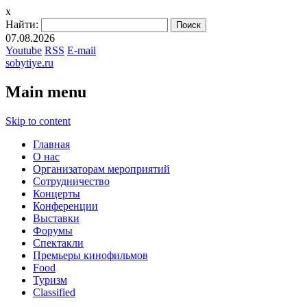
x
Найти:
07.08.2026
Youtube
RSS
E-mail
sobytiye.ru
Main menu
Skip to content
Главная
О нас
Организаторам мероприятий
Сотрудничество
Концерты
Конференции
Выставки
Форумы
Спектакли
Премьеры кинофильмов
Food
Туризм
Сlassified