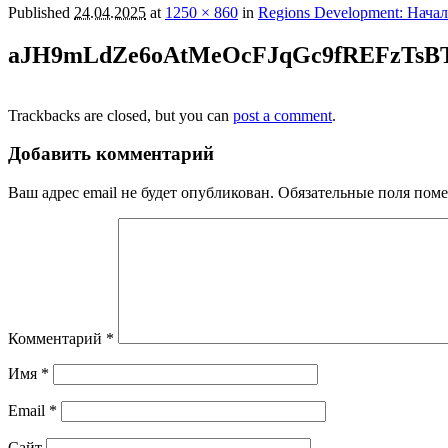
Published
24.04.2025
at
1250 × 860
in
Regions Development: Нача
aJH9mLdZe6oAtMeOcFJqGc9fREFzTsBT
Trackbacks are closed, but you can
post a comment
.
Добавить комментарий
Ваш адрес email не будет опубликован.
Обязательные поля пом
Комментарий
*
Имя
*
Email
*
Сайт