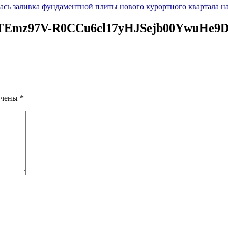
лась заливка фундаментной плиты нового курортного квартала н
Emz97V-R0CCu6cl17yHJSejb00YwuHe9D
ечены
*