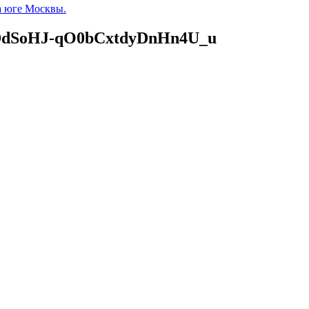
а юге Москвы.
dSoHJ-qO0bCxtdyDnHn4U_u