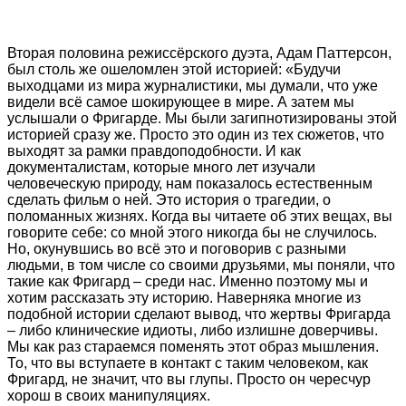
Вторая половина режиссёрского дуэта, Адам Паттерсон,
был столь же ошеломлен этой историей: «Будучи
выходцами из мира журналистики, мы думали, что уже
видели всё самое шокирующее в мире. А затем мы
услышали о Фригарде. Мы были загипнотизированы этой
историей сразу же. Просто это один из тех сюжетов, что
выходят за рамки правдоподобности. И как
документалистам, которые много лет изучали
человеческую природу, нам показалось естественным
сделать фильм о ней. Это история о трагедии, о
поломанных жизнях. Когда вы читаете об этих вещах, вы
говорите себе: со мной этого никогда бы не случилось.
Но, окунувшись во всё это и поговорив с разными
людьми, в том числе со своими друзьями, мы поняли, что
такие как Фригард – среди нас. Именно поэтому мы и
хотим рассказать эту историю. Наверняка многие из
подобной истории сделают вывод, что жертвы Фригарда
– либо клинические идиоты, либо излишне доверчивы.
Мы как раз стараемся поменять этот образ мышления.
То, что вы вступаете в контакт с таким человеком, как
Фригард, не значит, что вы глупы. Просто он чересчур
хорош в своих манипуляциях.