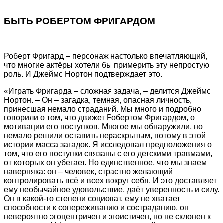
БЫТЬ РОБЕРТОМ ФРИГАРДОМ
Роберт Фригард – персонаж настолько впечатляющий,
что многие актёры хотели бы примерить эту непростую
роль. И Джеймс Нортон подтверждает это.
«Играть Фригарда – сложная задача, – делится Джеймс
Нортон. – Он – загадка, темная, опасная личность,
принесшая немало страданий. Мы много и подробно
говорили о том, что движет Робертом Фригардом, о
мотивации его поступков. Многое мы обнаружили, но
немало решили оставить нераскрытым, потому в этой
истории масса загадок. Я исследовал предположения о
том, что его поступки связаны с его детскими травмами,
от которых он убегает. Но единственное, что мы знаем
наверняка: он – человек, страстно желающий
контролировать всё и всех вокруг себя. И это доставляет
ему необычайное удовольствие, даёт уверенность и силу.
Он в какой-то степени социопат, ему не хватает
способности к сопереживанию и состраданию, он
невероятно эгоцентричен и эгоистичен, но не склонен к