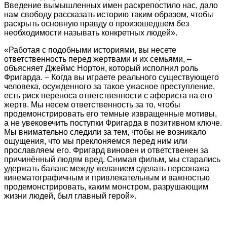
Введение вымышленных имен раскрепостило нас, дало
нам свободу рассказать историю таким образом, чтобы
раскрыть основную правду о произошедшем без
необходимости называть конкретных людей».
«Работая с подобными историями, вы несете
ответственность перед жертвами и их семьями, –
объясняет Джеймс Нортон, который исполнил роль
Фригарда. – Когда вы играете реального существующего
человека, осужденного за такое ужасное преступление,
есть риск переноса ответственности с афериста на его
жертв. Мы несем ответственность за то, чтобы
продемонстрировать его темные извращенные мотивы,
а не увековечить поступки Фригарда в позитивном ключе.
Мы внимательно следили за тем, чтобы не возникало
ощущения, что мы преклоняемся перед ним или
прославляем его. Фригард виновен и ответственен за
причинённый людям вред. Снимая фильм, мы старались
удержать баланс между желанием сделать персонажа
кинематографичным и привлекательным и важностью
продемонстрировать, каким монстром, разрушающим
жизни людей, был главный герой».