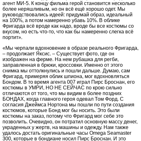
агент MИ-5. К концу фильма герой становится несколько
более неряшливым, но он всё ещё хорошо одет. Мы
руководствовались идеей: придумай образ, идеальный
на 100%, а потом намеренно убавь 10%. В облике
Фригарда всё вроде как надо, вроде бы все костюмы со
вкусом, но есть что-то, что как бы намеренно слегка всё
портит».
«Мы черпали вдохновение в образе реального Фригарда,
– продолжает Яксис. – Существует фото, где он
изображен на ферме. На нем рубашка для регби,
заправленная в брюки, кроссовки. Именно от этого
снимка мы оттолкнулись и пошли дальше. Думаю, сам
Фригард, примеряя облик шпиона, мог вдохновляться
Бондом. В то время агента 007 играл Пирс Броснан, его
костюмы в УМРИ, НО НЕ СЕЙЧАС по крою сильно
отличаются от того, что мы видим в более поздних
БОНДАХ, когда главного героя одевал Том Форд. С
согласия Джеймса Нортона мы пошли по пути создания
костюмов, которые Бонд мог бы носить. Это были
костюмы на заказ, потому что Фригард мог себе это
позволить. Очевидно, он потратил основную массу денег,
украденных у жертв, на машины и одежду. Нам также
удалось достать оригинальные часы Omega Seamaster
300, которые в бондиане носил Пирс Броснан. И это