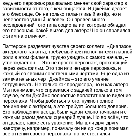
ведь его персонаж радикально меняет свой характер в
зависимости от того, с кем общается. И Джеймс делает
это блестяще. Он не только талантливый актёр, но и
невероятно умный человек. Он провел много
исследований того типа социопатии, которым обладал
его персонаж. Какой вызов для актёра! Но он справился
с этим на отлично».
Паттерсон разделяет чувства своего коллеги. «Диапазон
актёрского таланта, требуемый для исполнителя главной
роли в этом фильме, трудно увидеть с самого начала, –
утверждает он. – Это не просто персонаж, проходящий
через весь фильм. Это три или четыре персонажа, и
каждый со своими собственными чертами. Ещё одна из
замечательных черт Джеймса – это его умение
сотрудничать. Не только как продюсера, но и как актёра.
Мы понимали, что справимся с задачей только в том
случае, если Джеймс полностью воплотит наше видение
персонажа. Чтобы добиться этого, нужно полное
понимание с актёром, а это требует большого доверия.
Его наблюдения всегда были удивительно точными и с
каждым разом делали сценарий лучше. Но во всём, что
он делает, также есть уважение. Мы шли друг другу
навстречу, например, поначалу он не до конца понимал
все оттенки своего персонажа, но не стеснялся