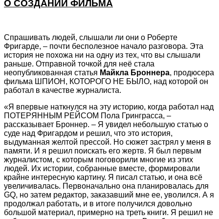
О СОЗДАНИИ ФИЛЬМА
Спрашивать людей, слышали ли они о Роберте
Фригарде, – почти бесполезное начало разговора. Эта
история не похожа ни на одну из тех, что вы слышали
раньше. Отправной точкой для неё стала
неопубликованная статья
Майкла Броннера
, продюсера
фильма ШПИОН, КОТОРОГО НЕ БЫЛО, над которой он
работал в качестве журналиста.
«Я впервые наткнулся на эту историю, когда работал над
ПОТЕРЯННЫМ РЕЙСОМ Пола Гринграсса, –
рассказывает Броннер. – Я увидел небольшую статью о
суде над Фригардом и решил, что это история,
выдуманная желтой прессой. Но сюжет застрял у меня в
памяти. И я решил поискать его жертв. Я был первым
журналистом, с которым поговорили многие из этих
людей. Их истории, собранные вместе, формировали
крайне интересную картину. Я писал статью, и она всё
увеличивалась. Первоначально она планировалась для
GQ, но затем редактор, заказавший мне ее, уволился. А я
продолжал работать, и в итоге получился довольно
большой материал, примерно на треть книги. Я решил не