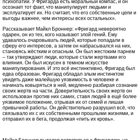
психопатии. У Фригарда есть моральный компас, и он
осознает тот факт, что манипулирует людьми и
эксплуатирует их. Но считает, что его собственные цели и
выгоды важнее, чем интересы всех остальных».
Рассказывает Майкл Броннер: «Фригард невероятно
одарен, он из тех, кого называют злой гений. Ему
удавалось очаровывать людей, которые попадали в
сферу его интересов, а затем он набрасывался на них,
становясь жёстким и опасным. Он был жестоким парнем
– так утверждают люди, которые стали жертвами его
влияния. Он был искусен в темном искусстве
манипулирования. И это всё инстинктивно, Фригард был
едва образован. Фригард обладал злым инстинктом
увидеть даже малейшую уязвимость в человеке и
начинать ковыряться в ней, медленно разбирая сознание
своих жертв на части. Доверительность своих жертв он
использован против них самих, ставя людей в ещё более
уязвимое положение, отрывая их от семей и лишая
привычной работы. Он действительно разрушил всё, что
связывало их с их собственными прошлыми жизнями, и
отправил их в бега, продолжая «пить их кровь».