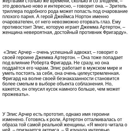
жертвами столько же времени, сколько и со злодеем, –
это довольно ново и интересно, – говорит она. – Зритель
триллера подобного рода может попасть под очарование
плохого парня. А герой Джеймса Нортон именно
очарователен, от него невозможно оторвать глаз. Ему
противостоит Элис, которую играет Джемма Артертон, –
женщина невероятная, достойный противник Фригарду».
«Элис Арчер – очень успешный адвокат, – говорит о
своей героине Джемма Артертон. – Она тоже попадает
под влияние Роберта Фригарда. Не сразу, но она
поддаётся его чарам. Элис работает в мужском мире и
уметь постоять за себя, она очень целеустремленная.
Фригард на волне своей безнаказанности становится
более смелым в выборе объекта соблазнения. Но,
кажется, он откусил кусок намного больше, чем может
прожевать».
У Элис Арчер есть прототип, однако имя героини
изменено. Готовясь к роли, Артертон отталкивалась от
образа той самой реальной женщины. «Я много читала о
ней, – признается актриса. – Я изучала интервью,