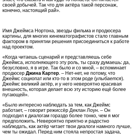
своей добычей. Так что для актёра такой персонаж,
конечно, настоящий рай».
Имя Джеймса Нортона, звезды фильма и продюсера
картины, для многих кинематографистов стало главным
фактором в принятии решения присоединиться к работе
над проектом.
«Когда читаешь сценарий и представляешь себе
Джеймса, исполняющего эту роль, ты сразу думаешь: да,
безусловно, я в игре. Так было и со мной, – вспоминает
продюсер
Джина Картер
. – Нет-нет, не потому, что
Джеймс социопат или кто-то в этом роде (
улыбается
).
Джеймс великий актёр, и у него невероятно красивая
внешность, которая делает всю эту историю ещё более
пугающей».
«Было интересно наблюдать за тем, как Джеймс
работает, – говорит режиссёр Деклан Лоун. – Он
подходил к диалогам гораздо более тонко, чем я мог
предположить. Невероятно приятно и радостно
наблюдать, как актёр читает твои диалоги намного лучше,
чем ты ожидал. Перед ним стояла непростая задача,