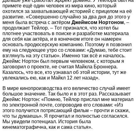
Дальше уже сработал эффект домино. У Тейлора был на
примете ещё один человек из мира кино, который
охотился за захватывающей историей с прицелом на её
развитие. «Совершенно случайно за два дня до этого у
меня была встреча с актёром
Джеймсом
Нортоном
, –
продолжает Тейлор. – Тот признался, что хотел бы
плотнее участвовать в поиске и разработке материала
для себя как актёра, и в конечном итоге он намерен
основать продюсерскую компанию. Поэтому я позвонил
ему на следующее утро со словами: «Думаю, тебе стоит
взглянуть на эту статью». Именно так всё и началось.
Джеймс Нортон был первым человеком, с которым я
заговорил о проекте, не считая Майкла Броннера.
Казалось, что все, кто узнавал об этой истории, тут же
увлекались ею, как и Майкл 12 лет назад».
В мире кинопроизводства его величество случай имеет
большое значение. Так было и в этот раз. Рассказывает
Джеймс Нортон: «Помню, Тейлор прислал мне материал
по электронной почте, сопроводив его словами: «Из
этого получится потрясающий фильм – прочти и скажи,
что ты думаешь». Я прочитал и полностью согласился.
Мы увидели потенциал. История была
кинематографична, как и сама статья».