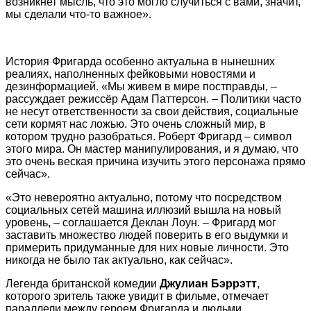
возникнет мысль, что это могло случиться с вами, значит,
мы сделали что-то важное».
История Фригарда особенно актуальна в нынешних
реалиях, наполненных фейковыми новостями и
дезинформацией. «Мы живем в мире постправды, –
рассуждает режиссёр Адам Паттерсон. – Политики часто
не несут ответственности за свои действия, социальные
сети кормят нас ложью. Это очень сложный мир, в
котором трудно разобраться. Роберт Фригард – символ
этого мира. Он мастер манипулирования, и я думаю, что
это очень веская причина изучить этого персонажа прямо
сейчас».
«Это невероятно актуально, потому что посредством
социальных сетей машина иллюзий вышла на новый
уровень, – соглашается Деклан Лоун. – Фригард мог
заставить множество людей поверить в его выдумки и
примерить придуманные для них новые личности. Это
никогда не было так актуально, как сейчас».
Легенда британской комедии
Джулиан Бэррэтт
,
которого зритель также увидит в фильме, отмечает
параллели между героем Фригарда и людьми,