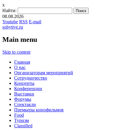
x
Найти:
08.08.2026
Youtube
RSS
E-mail
sobytiye.ru
Main menu
Skip to content
Главная
О нас
Организаторам мероприятий
Сотрудничество
Концерты
Конференции
Выставки
Форумы
Спектакли
Премьеры кинофильмов
Food
Туризм
Сlassified