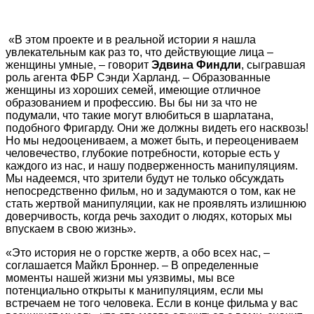
«В этом проекте и в реальной истории я нашла
увлекательным как раз то, что действующие лица –
женщины умные, – говорит
Эдвина Финдли
, сыгравшая
роль агента ФБР Сэнди Харланд. – Образованные
женщины из хороших семей, имеющие отличное
образованием и профессию. Вы бы ни за что не
подумали, что такие могут влюбиться в шарлатана,
подобного Фригарду. Они же должны видеть его насквозь!
Но мы недооцениваем, а может быть, и переоцениваем
человечество, глубокие потребности, которые есть у
каждого из нас, и нашу подверженность манипуляциям.
Мы надеемся, что зрители будут не только обсуждать
непосредственно фильм, но и задумаются о том, как не
стать жертвой манипуляции, как не проявлять излишнюю
доверчивость, когда речь заходит о людях, которых мы
впускаем в свою жизнь».
«Это история не о горстке жертв, а обо всех нас, –
соглашается Майкл Броннер. – В определенные
моменты нашей жизни мы уязвимы, мы все
потенциально открыты к манипуляциям, если мы
встречаем не того человека. Если в конце фильма у вас