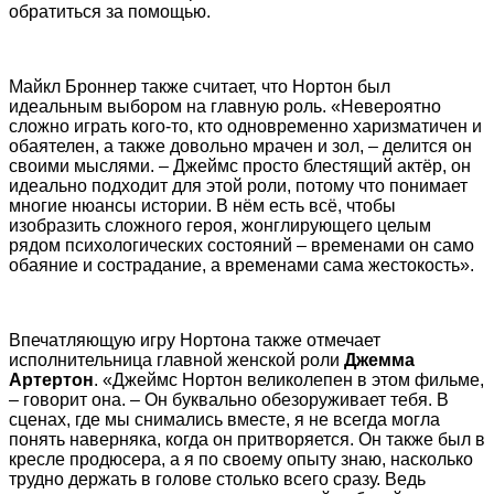
обратиться за помощью.
Майкл Броннер также считает, что Нортон был
идеальным выбором на главную роль. «Невероятно
сложно играть кого-то, кто одновременно харизматичен и
обаятелен, а также довольно мрачен и зол, – делится он
своими мыслями. – Джеймс просто блестящий актёр, он
идеально подходит для этой роли, потому что понимает
многие нюансы истории. В нём есть всё, чтобы
изобразить сложного героя, жонглирующего целым
рядом психологических состояний – временами он само
обаяние и сострадание, а временами сама жестокость».
Впечатляющую игру Нортона также отмечает
исполнительница главной женской роли
Джемма
Артертон
. «Джеймс Нортон великолепен в этом фильме,
– говорит она. – Он буквально обезоруживает тебя. В
сценах, где мы снимались вместе, я не всегда могла
понять наверняка, когда он притворяется. Он также был в
кресле продюсера, а я по своему опыту знаю, насколько
трудно держать в голове столько всего сразу. Ведь