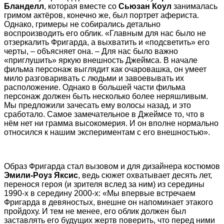
Бланделл
, которая вместе со
Сьюзан Коул
занималась
гримом актёров, конечно же, был портрет афериста.
Однако, гримеры не собирались детально
воспроизводить его облик. «Главным для нас было не
отзеркалить Фригарда, а выхватить и «подсветить» его
черты, – объясняет она. – Для нас было важно
«приглушить» яркую внешность Джеймса. В начале
фильма персонаж выглядит как очаровашка, он умеет
мило разговаривать с людьми и завоевывать их
расположение. Однако в большей части фильма
персонаж должен быть несколько более неряшливым.
Мы предложили зачесать ему волосы назад, и это
сработало. Самое замечательное в Джеймсе то, что в
нём нет ни грамма высокомерия. И он вполне нормально
относился к нашим экспериментам с его внешностью».
Образ Фригарда стал вызовом и для дизайнера костюмов
Эмили-Роуз Яксис
, ведь сюжет охватывает десять лет,
перенося героя (и зрителя вслед за ним) из середины
1990-х в середину 2000-х: «Мы впервые встречаем
Фригарда в девяностых, внешне он напоминает этакого
пройдоху. И тем не менее, его облик должен был
заставлять его будущих жертв поверить, что перед ними