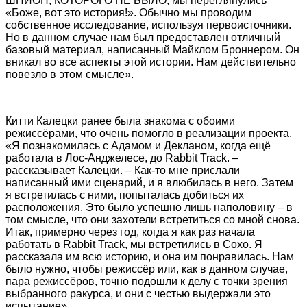
ШПИОН, КОТОРОГО НЕ БЫЛО, мы переглянулись
«Боже, вот это история!». Обычно мы проводим
собственное исследование, используя первоисточники.
Но в данном случае нам был предоставлен отличный
базовый материал, написанный Майклом Броннером. Он
вникал во все аспекты этой истории. Нам действительно
повезло в этом смысле».
Китти Калецки ранее была знакома с обоими
режиссёрами, что очень помогло в реализации проекта.
«Я познакомилась с Адамом и Декланом, когда ещё
работала в Лос-Анджелесе, до Rabbit Track. –
рассказывает Калецки. – Как-то мне прислали
написанный ими сценарий, и я влюбилась в него. Затем
я встретилась с ними, попыталась добиться их
расположения. Это было успешно лишь наполовину – в
том смысле, что они захотели встретиться со мной снова.
Итак, примерно через год, когда я как раз начала
работать в Rabbit Track, мы встретились в Сохо. Я
рассказала им всю историю, и она им понравилась. Нам
было нужно, чтобы режиссёр или, как в данном случае,
пара режиссёров, точно подошли к делу с точки зрения
выбранного ракурса, и они с честью выдержали это
испытание».