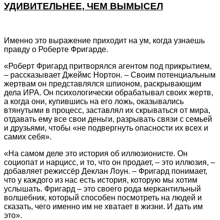
УДИВИТЕЛЬНЕЕ, ЧЕМ ВЫМЫСЕЛ
Именно это выражение приходит на ум, когда узнаешь
правду о Роберте Фригарде.
«Роберт Фригард притворялся агентом под прикрытием,
– рассказывает Джеймс Нортон. – Своим потенциальным
жертвам он представлялся шпионом, раскрывающим
дела ИРА. Он психологически обрабатывал своих жертв,
а когда они, купившись на его ложь, оказывались
втянутыми в процесс, заставлял их скрываться от мира,
отдавать ему все свои деньги, разрывать связи с семьей
и друзьями, чтобы «не подвергнуть опасности их всех и
самих себя».
«На самом деле это история об иллюзионисте. Он
социопат и нарцисс, и то, что он продает, – это иллюзия, –
добавляет режиссёр Деклан Лоун. – Фригард понимает,
что у каждого из нас есть история, которую мы хотим
услышать. Фригард – это своего рода меркантильный
волшебник, который способен посмотреть на людей и
сказать, чего именно им не хватает в жизни. И дать им
это».