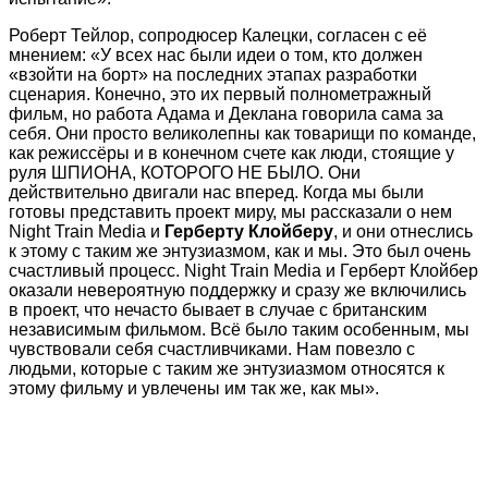
Роберт Тейлор, сопродюсер Калецки, согласен с её
мнением: «У всех нас были идеи о том, кто должен
«взойти на борт» на последних этапах разработки
сценария. Конечно, это их первый полнометражный
фильм, но работа Адама и Деклана говорила сама за
себя. Они просто великолепны как товарищи по команде,
как режиссёры и в конечном счете как люди, стоящие у
руля ШПИОНА, КОТОРОГО НЕ БЫЛО. Они
действительно двигали нас вперед. Когда мы были
готовы представить проект миру, мы рассказали о нем
Night Train Media и
Герберту Клойберу
, и они отнеслись
к этому с таким же энтузиазмом, как и мы. Это был очень
счастливый процесс. Night Train Media и Герберт Клойбер
оказали невероятную поддержку и сразу же включились
в проект, что нечасто бывает в случае с британским
независимым фильмом. Всё было таким особенным, мы
чувствовали себя счастливчиками. Нам повезло с
людьми, которые с таким же энтузиазмом относятся к
этому фильму и увлечены им так же, как мы».