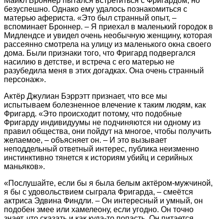
Майкл Броннер пытался встретиться с Фригардом, но
безуспешно. Однако ему удалось познакомиться с
матерью афериста. «Это был странный опыт, –
вспоминает Броннер. – Я приехал в маленький городок в
Мидлендсе и увидел очень необычную женщину, которая
рассеянно смотрела на улицу из маленького окна своего
дома. Были признаки того, что Фригард подвергался
насилию в детстве, и встреча с его матерью не
разубедила меня в этих догадках. Она очень странный
персонаж».
Актёр Джулиан Бэррэтт признает, что все мы
испытываем болезненное влечение к таким людям, как
Фригард. «Это происходит потому, что подобные
Фригарду индивидуумы не подчиняются ни одному из
правил общества, они пойдут на многое, чтобы получить
желаемое, – объясняет он. – И это вызывает
неподдельный ответный интерес, публика неизменно
инстинктивно тянется к историям убийц и серийных
маньяков».
«Послушайте, если бы я была белым актёром-мужчиной,
я бы с удовольствием сыграла Фригарда, – смеётся
актриса Эдвина Финдли. – Он интересный и умный, он
подобен змее или хамелеону, если угодно. Он точно
знает, что сказать и как куда-то попасть. Он питается