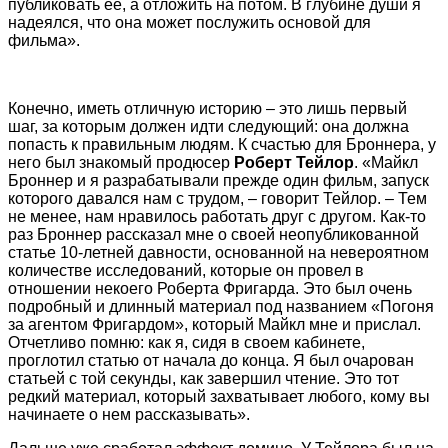
публиковать ее, а отложить на потом. В глубине души я
надеялся, что она может послужить основой для
фильма».
Конечно, иметь отличную историю – это лишь первый
шаг, за которым должен идти следующий: она должна
попасть к правильным людям. К счастью для Броннера, у
него был знакомый продюсер
Роберт Тейлор
. «Майкл
Броннер и я разрабатывали прежде один фильм, запуск
которого давался нам с трудом, – говорит Тейлор. – Тем
не менее, нам нравилось работать друг с другом. Как-то
раз Броннер рассказал мне о своей неопубликованной
статье 10-летней давности, основанной на невероятном
количестве исследований, которые он провел в
отношении некоего Роберта Фригарда. Это был очень
подробный и длинный материал под названием «Погоня
за агентом Фригардом», который Майкл мне и прислал.
Отчетливо помню: как я, сидя в своем кабинете,
проглотил статью от начала до конца. Я был очарован
статьей с той секунды, как завершил чтение. Это тот
редкий материал, который захватывает любого, кому вы
начинаете о нем рассказывать».