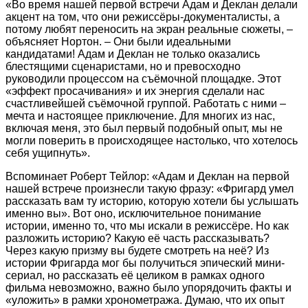
«Во время нашей первой встречи Адам и Деклан делали
акцент на том, что они режиссёры-документалисты, а
потому любят переносить на экран реальные сюжеты, –
объясняет Нортон. – Они были идеальными
кандидатами! Адам и Деклан не только оказались
блестящими сценаристами, но и превосходно
руководили процессом на съёмочной площадке. Этот
«эффект просачивания» и их энергия сделали нас
счастливейшей съёмочной группой. Работать с ними –
мечта и настоящее приключение. Для многих из нас,
включая меня, это был первый подобный опыт, мы не
могли поверить в происходящее настолько, что хотелось
себя ущипнуть».
Вспоминает Роберт Тейлор: «Адам и Деклан на первой
нашей встрече произнесли такую фразу: «Фригард умел
рассказать вам ту историю, которую хотели бы услышать
именно вы». Вот оно, исключительное понимание
истории, именно то, что мы искали в режиссёре. Но как
разложить историю? Какую её часть рассказывать?
Через какую призму вы будете смотреть на неё? Из
истории Фригарда мог бы получиться эпический мини-
сериал, но рассказать её целиком в рамках одного
фильма невозможно, важно было упорядочить факты и
«уложить» в рамки хронометража. Думаю, что их опыт