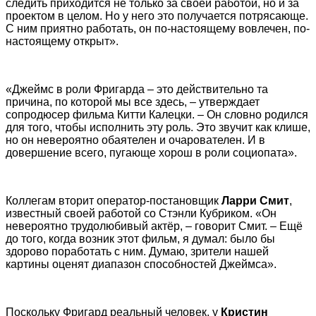
следить приходится не только за своей работой, но и за
проектом в целом. Но у него это получается потрясающе.
С ним приятно работать, он по-настоящему вовлечен, по-
настоящему открыт».
«Джеймс в роли Фригарда – это действительно та
причина, по которой мы все здесь, – утверждает
сопродюсер фильма Китти Калецки. – Он словно родился
для того, чтобы исполнить эту роль. Это звучит как клише,
но он невероятно обаятелен и очарователен. И в
довершение всего, пугающе хорош в роли социопата».
Коллегам вторит оператор-постановщик
Ларри Смит
,
известный своей работой со Стэнли Кубриком. «Он
невероятно трудолюбивый актёр, – говорит Смит. – Ещё
до того, когда возник этот фильм, я думал: было бы
здорово поработать с ним. Думаю, зрители нашей
картины оценят диапазон способностей Джеймса».
Поскольку Фригард реальный человек, у
Кристин