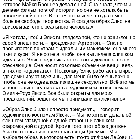
которое Майкл Броннер делал с ней. Она знала, что мы
делаем фильм по этой истории, но она не хотела быть
вовлеченной в неё. В каком-то смысле это дало мне
больше свободы творчества. Я создала образ Элис, не
срисовывая его с реального человека».
«Я хотела, чтобы Элис выглядела той, кто не зациклен на
своей внешности, – продолжает Артертон. – Она не
просыпается по утрам с идеальным макияжем, она много
пьет и курит. Я не хотела, чтобы она выглядела слишком
идеально. Элис предпочитает костюмы деловые, но не
стесняющие. Она носит довольно объемные вещи, ведь
в них легко двигаться. Поскольку Элис работает в мире,
где доминируют мужчины, для меня было очень важно,
чтобы она не одевалась излишне сексуально. Всё это мы
и попытались реализовать с художником по костюмам
Эмили-Роуз Яксис. Все были открыты для моих
предложений, решения мы принимали коллективно».
«Образ Элис было непросто придумать, – говорит
художник по костюмам Яксис. – Мы не хотели делать её
слишком гламурной с одной стороны и слишком
старомодной с другой. Кроме того, этот образ должен
был быть органичен для красавицы Джеммы. Мы
выбрали образ, в котором есть что-то от Фран Лебовиц
1