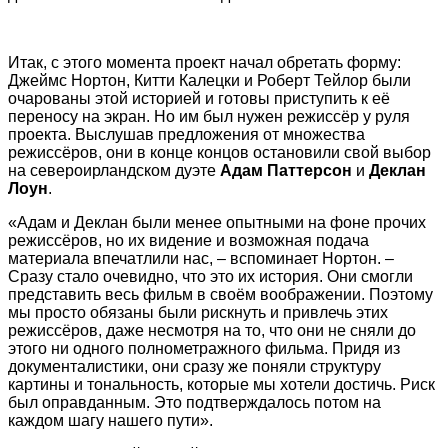
Итак, с этого момента проект начал обретать форму:
Джеймс Нортон, Китти Калецки и Роберт Тейлор были
очарованы этой историей и готовы приступить к её
переносу на экран. Но им был нужен режиссёр у руля
проекта. Выслушав предложения от множества
режиссёров, они в конце концов остановили свой выбор
на североирландском дуэте
Адам Паттерсон
и
Деклан
Лоун
.
«Адам и Деклан были менее опытными на фоне прочих
режиссёров, но их видение и возможная подача
материала впечатлили нас, – вспоминает Нортон. –
Сразу стало очевидно, что это их история. Они смогли
представить весь фильм в своём воображении. Поэтому
мы просто обязаны были рискнуть и привлечь этих
режиссёров, даже несмотря на то, что они не сняли до
этого ни одного полнометражного фильма. Придя из
документалистики, они сразу же поняли структуру
картины и тональность, которые мы хотели достичь. Риск
был оправданным. Это подтверждалось потом на
каждом шагу нашего пути».