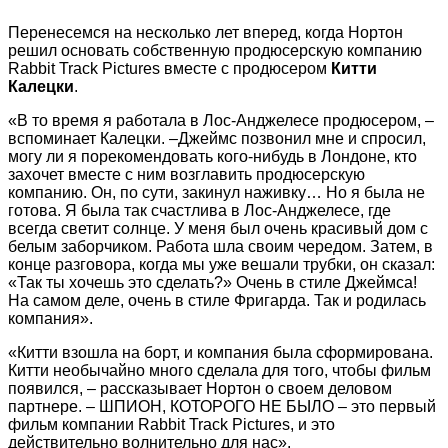
Перенесемся на несколько лет вперед, когда Нортон
решил основать собственную продюсерскую компанию
Rabbit Track Pictures вместе с продюсером
Китти
Калецки
.
«В то время я работала в Лос-Анджелесе продюсером, –
вспоминает Калецки. –Джеймс позвонил мне и спросил,
могу ли я порекомендовать кого-нибудь в Лондоне, кто
захочет вместе с ним возглавить продюсерскую
компанию. Он, по сути, закинул наживку… Но я была не
готова. Я была так счастлива в Лос-Анджелесе, где
всегда светит солнце. У меня был очень красивый дом с
белым заборчиком. Работа шла своим чередом. Затем, в
конце разговора, когда мы уже вешали трубки, он сказал:
«Так ты хочешь это сделать?» Очень в стиле Джеймса!
На самом деле, очень в стиле Фригарда. Так и родилась
компания».
«Китти взошла на борт, и компания была сформирована.
Китти необычайно много сделала для того, чтобы фильм
появился, – рассказывает Нортон о своем деловом
партнере. – ШПИОН, КОТОРОГО НЕ БЫЛО – это первый
фильм компании Rabbit Track Pictures, и это
действительно волнительно для нас».