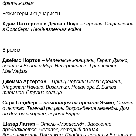
брать живым
Режиссёры и сценаристы:
Адам Паттерсон и Деклан Лоун
–
сериалы Отравления
в Солсбери, Необъявленная война
В ролях:
Джеймс Нортон
–
Маленькие женщины, Гарет Джонс,
сериалы Война и Мир, Невероятные, Гранчестер,
МакМафия
Джемма Артертон
–
Принц Персии: Пески времени,
Kingsman: Начало, Византия, Новая эра Z, Битва
титанов, Страна солнца
Сара Голдберг
–
номинация на премию Эмми;
Отчёт
о пытках, Тёмный рыцарь:
Возрождение легенды, Дом
на другой стороне,
сериал Барри
Шазад Латиф
–
Отель «Мэриголд». Заселение
продолжается, Человек, который познал
бесконечность, Пассажир, Профиль, сериалы В поисках