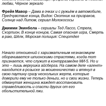
любви, Чёрное зеркало
Фрейя Мавор
–
Дама в очках и с ружьём в автомобиле,
Предчувствие конца, Видок: Охотник на призраков,
Солнце над Литом, сериал Молокососы
Джимми Экинбола
–
сериалы Тед Лассо, Стрела,
Скорпион, В конце концов, Самая опасная игра, Смерть
в раю, Шёлк, Морская полиция: Спецотдел
Начало отношений с харизматичным незнакомцем
оборачивается шпионскими страстями, когда тот
признается, что служит в контрразведке МИ-5. Но и
это – лишь верхушка айсберга. На самом деле «агент»
находится в розыске за мошенничество и втянул в
свою паутину сразу нескольких жертв, которые
доверили ему не только деньги, но и свои жизни. Теперь
обманутая женщина жаждет восстановить
справедливость и спасти других от его
обольстительной лжи.