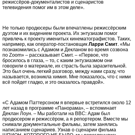
режиссёров-документалистов и сценаристов
телевидения помог им в этом деле».
Не только продюсеры были впечатлены режиссёрским
дуэтом и их видением проекта. Их энтузиазм помог
привлечь к проекту именитых кинематографистов. Таких,
например, как оператор-постановщик
Ларри Смит
. «Мы
познакомились с Адамом и Декланом во время созвона
по Zoom» – рассказывает Смит. – «Первое, что
бросилось в глаза, – то, с каким энтузиазмом они
говорили о материале, их страсть была заразительной.
Это был очень легкий разговор, между нами сразу, что
называется, возникла химия. Мне показалось, что с ними
всё пойдет гладко, и это оказалось правдой».
«С Адамом Паттерсоном я впервые встретился около 12
лет назад в программе «Панорама», – вспоминает
Деклан Лоун. – Мы работали на BBC: Адам был
продюсером и режиссёром, а я репортером. Вместе мы
снимали документальные фильмы, затем занялись
написанием сценариев. Узнав о сценарии фильма