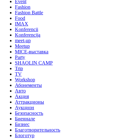
Event
Fashion
Fashion Battle
Food
IMAX
Konferencii
Konferencija
meet-up
Meetup
MICE-выставка
Party
SHAOLIN CAMP
Trip
TV
Workshop
Абонементы
Авто
Акция
Аттракционы
Аукцион
Безопасность
Биеннале
Бизнес
Благотворительность
Блоготур