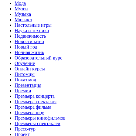
Мода
Музеи
Музыка
Мюзикл
Настольные игры
Наука и техника
Недвижимость
Новости кино
Новый год
Ночная жизнь
Образовательный курс
Обучение
Онлайн курсы
Питомцы
Показ мод
Презентация
Премии
Премьера концерта
Премьера спектакля
Премьера фильма
Премьера шоу
Премьеры кинофильмов
Премьеры спектаклей
Пресс-тур
Проект