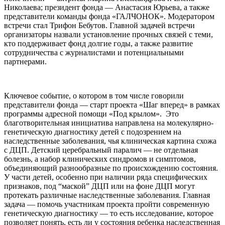
Николаева; президент фонда — Анастасия Юрьева, а также
представители команды фонда «ГАЛЧОНОК». Модератором
встречи стал Трифон Бебутов. Главной задачей встречи
организаторы назвали установление прочных связей с теми,
кто поддерживает фонд долгие годы, а также развитие
сотрудничества с журналистами и потенциальными
партнерами.
Ключевое событие, о котором в том числе говорили
представители фонда — старт проекта «Шаг вперед» в рамках
программы адресной помощи «Под крылом». Это
благотворительная инициатива направлена на молекулярно-
генетическую диагностику детей с подозрением на
наследственные заболевания, чья клиническая картина схожа
с ДЦП. Детский церебральный паралич — не отдельная
болезнь, а набор клинических синдромов и симптомов,
объединяющий разнообразные по происхождению состояния.
У части детей, особенно при наличии ряда специфических
признаков, под “маской” ДЦП или на фоне ДЦП могут
протекать различные наследственные заболевания. Главная
задача — помочь участникам проекта пройти современную
генетическую диагностику — то есть исследование, которое
позволяет понять, есть ли у состояния ребенка наследственная