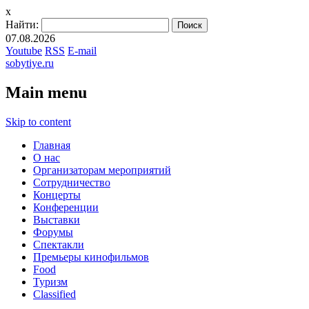
x
Найти:
07.08.2026
Youtube
RSS
E-mail
sobytiye.ru
Main menu
Skip to content
Главная
О нас
Организаторам мероприятий
Сотрудничество
Концерты
Конференции
Выставки
Форумы
Спектакли
Премьеры кинофильмов
Food
Туризм
Сlassified