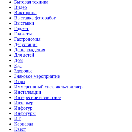
Бытовая техника
Видео
Викторина
Выставка фоторабот
Выставки
Гаджет
Гаджеты
Гастрономия
Дегустация
День рождения
Для детей
Дом
Еда
Здоровье
Знаковое мероприятие
Игры
Иммерсивный спектакль-триллер
Инсталляции
Интересное и занятное
Интерьер
Инфотур
Инфотуры
ИТ
Карнавал
Квест