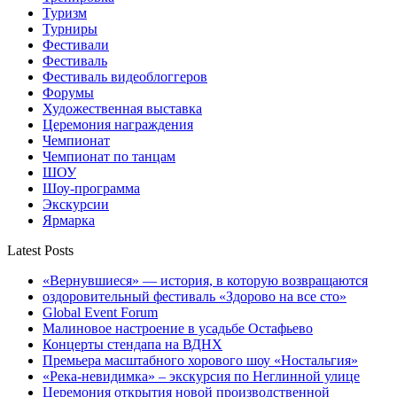
Туризм
Турниры
Фестивали
Фестиваль
Фестиваль видеоблоггеров
Форумы
Художественная выставка
Церемония награждения
Чемпионат
Чемпионат по танцам
ШОУ
Шоу-программа
Экскурсии
Ярмарка
Latest Posts
«Вернувшиеся» — история, в которую возвращаются
оздоровительный фестиваль «Здорово на все сто»
Global Event Forum
Малиновое настроение в усадьбе Остафьево
Концерты стендапа на ВДНХ
Премьера масштабного хорового шоу «Ностальгия»
«Река-невидимка» – экскурсия по Неглинной улице
Церемония открытия новой производственной