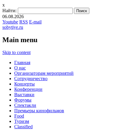
x
Найти:
06.08.2026
Youtube
RSS
E-mail
sobytiye.ru
Main menu
Skip to content
Главная
О нас
Организаторам мероприятий
Сотрудничество
Концерты
Конференции
Выставки
Форумы
Спектакли
Премьеры кинофильмов
Food
Туризм
Сlassified