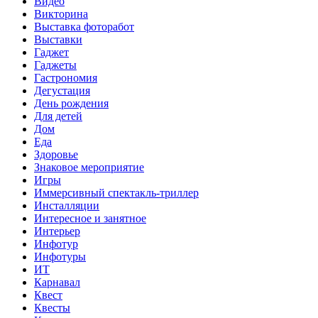
Видео
Викторина
Выставка фоторабот
Выставки
Гаджет
Гаджеты
Гастрономия
Дегустация
День рождения
Для детей
Дом
Еда
Здоровье
Знаковое мероприятие
Игры
Иммерсивный спектакль-триллер
Инсталляции
Интересное и занятное
Интерьер
Инфотур
Инфотуры
ИТ
Карнавал
Квест
Квесты