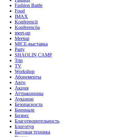
Fashion Battle
Food
IMAX
Konferencii
Konferencija
meet-up
Meetup
MICE-выставка
Party
SHAOLIN CAMP
Trip
TV
Workshop
Абонементы
Авто
Акция
Аттракционы
Аукцион
Безопасность
Биеннале
Бизнес
Благотворительность
Блоготур
Бытовая техника