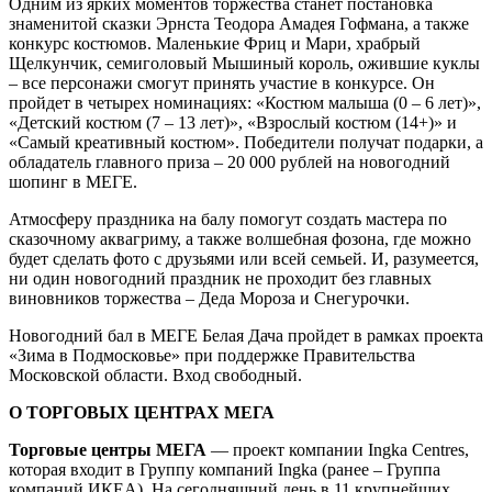
Одним из ярких моментов торжества станет постановка
знаменитой сказки Эрнста Теодора Амадея Гофмана, а также
конкурс костюмов. Маленькие Фриц и Мари, храбрый
Щелкунчик, семиголовый Мышиный король, ожившие куклы
– все персонажи смогут принять участие в конкурсе. Он
пройдет в четырех номинациях: «Костюм малыша (0 – 6 лет)»,
«Детский костюм (7 – 13 лет)», «Взрослый костюм (14+)» и
«Самый креативный костюм». Победители получат подарки, а
обладатель главного приза – 20 000 рублей на новогодний
шопинг в МЕГЕ.
Атмосферу праздника на балу помогут создать мастера по
сказочному аквагриму, а также волшебная фозона, где можно
будет сделать фото с друзьями или всей семьей. И, разумеется,
ни один новогодний праздник не проходит без главных
виновников торжества – Деда Мороза и Снегурочки.
Новогодний бал в МЕГЕ Белая Дача пройдет в рамках проекта
«Зима в Подмосковье» при поддержке Правительства
Московской области. Вход свободный.
О ТОРГОВЫХ ЦЕНТРАХ МЕГА
Торговые центры МЕГА
— проект компании Ingka Centres,
которая входит в Группу компаний Ingka (ранее – Группа
компаний ИКЕА). На сегодняшний день в 11 крупнейших