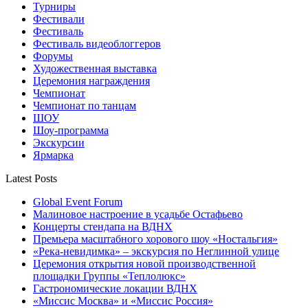
Турниры
Фестивали
Фестиваль
Фестиваль видеоблоггеров
Форумы
Художественная выставка
Церемония награждения
Чемпионат
Чемпионат по танцам
ШОУ
Шоу-программа
Экскурсии
Ярмарка
Latest Posts
Global Event Forum
Малиновое настроение в усадьбе Остафьево
Концерты стендапа на ВДНХ
Премьера масштабного хорового шоу «Ностальгия»
«Река-невидимка» – экскурсия по Неглинной улице
Церемония открытия новой производственной
площадки Группы «Теплолюкс»
Гастрономические локации ВДНХ
«Миссис Москва» и «Миссис Россия»