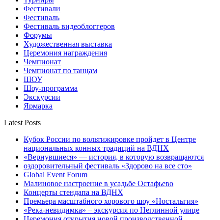
Фестивали
Фестиваль
Фестиваль видеоблоггеров
Форумы
Художественная выставка
Церемония награждения
Чемпионат
Чемпионат по танцам
ШОУ
Шоу-программа
Экскурсии
Ярмарка
Latest Posts
Кубок России по вольтижировке пройдет в Центре
национальных конных традиций на ВДНХ
«Вернувшиеся» — история, в которую возвращаются
оздоровительный фестиваль «Здорово на все сто»
Global Event Forum
Малиновое настроение в усадьбе Остафьево
Концерты стендапа на ВДНХ
Премьера масштабного хорового шоу «Ностальгия»
«Река-невидимка» – экскурсия по Неглинной улице
Церемония открытия новой производственной