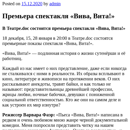
Posted on
15.12.2020
by
admin
Премьера спектакля «Вива, Вита!»
В Театре.
doc
состоится премьера спектакля «Вива, Вита!»
18 декабря, 15, 28 января в 20:00 в Театре.doc состоятся
премьерные показы спектакля «Вива, Вита!».
«Вива, Вита!» — подлинная история о жизни сутенёрши и её
работниц.
Каждый из нас имеет о них представление, даже если никогда
не сталкивался с ними в реальности. Их образы всплывают в
кино, литературе и живописи на протяжении веков. О них
рассказывают анекдоты, травят байки, и как только не
называют: представительницы древнейшей профессии,
жрицы любви, ночные бабочки, девушки с пониженной
социальной ответственностью. Кто же они на самом деле и
как устроен их мир изнутри?
Режиссер Варвара Фаэр:
«Пьеса «Вива, Вита!» написана в
редком и очень любимом мною жанре черной документальной
комедии. Меня попросили представить читку на нашем