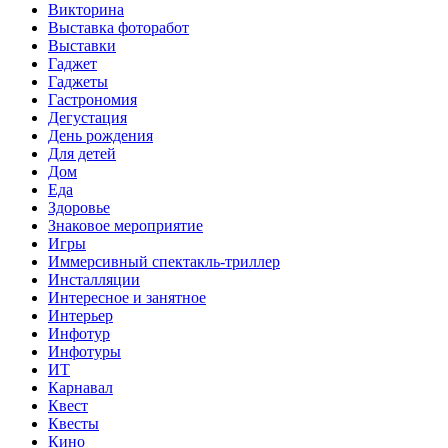
Викторина
Выставка фоторабот
Выставки
Гаджет
Гаджеты
Гастрономия
Дегустация
День рождения
Для детей
Дом
Еда
Здоровье
Знаковое мероприятие
Игры
Иммерсивный спектакль-триллер
Инсталляции
Интересное и занятное
Интерьер
Инфотур
Инфотуры
ИТ
Карнавал
Квест
Квесты
Кино