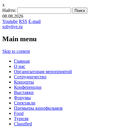
x
Найти:
08.08.2026
Youtube
RSS
E-mail
sobytiye.ru
Main menu
Skip to content
Главная
О нас
Организаторам мероприятий
Сотрудничество
Концерты
Конференции
Выставки
Форумы
Спектакли
Премьеры кинофильмов
Food
Туризм
Сlassified