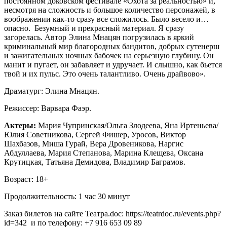
постоянном доковском фестивале «Охота за реальностью» и,
несмотря на сложность и большое количество персонажей, в
воображении как-то сразу все сложилось. Было весело и…
опасно. Безумный и прекрасный материал. Я сразу
загорелась. Автор Элина Мнацян погрузилась в яркий
криминальный мир благородных бандитов, добрых сутенерш
и зажигательных ночных бабочек на серьезную глубину. Он
манит и пугает, он забавляет и удручает. И слышно, как бьется
твой и их пульс. Это очень талантливо. Очень драйвово».
Драматург: Элина Мнацян.
Режиссер: Варвара Фаэр.
Актеры:
Мария Чупринская/Ольга Злодеева, Яна Иртеньева/
Юлия Советникова, Сергей Фишер, Уросов, Виктор
Шахбазов, Миша Гурай, Вера Дровеникова, Наргис
Абдуллаева, Мария Степанова, Марина Клещева, Оксана
Крутицкая, Татьяна Демидова, Владимир Баграмов.
Возраст: 18+
Продолжительность: 1 час 30 минут
Заказ билетов на сайте Театра.doc: https://teatrdoc.ru/events.php?
id=342 и по телефону: +7 916 653 09 89