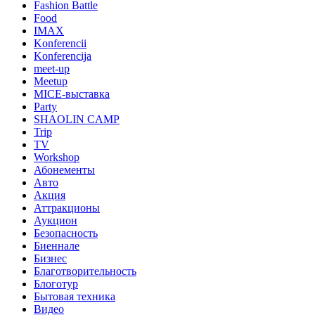
Fashion Battle
Food
IMAX
Konferencii
Konferencija
meet-up
Meetup
MICE-выставка
Party
SHAOLIN CAMP
Trip
TV
Workshop
Абонементы
Авто
Акция
Аттракционы
Аукцион
Безопасность
Биеннале
Бизнес
Благотворительность
Блоготур
Бытовая техника
Видео