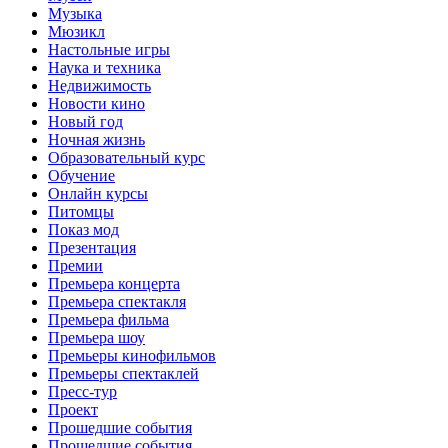
Музыка
Мюзикл
Настольные игры
Наука и техника
Недвижимость
Новости кино
Новый год
Ночная жизнь
Образовательный курс
Обучение
Онлайн курсы
Питомцы
Показ мод
Презентация
Премии
Премьера концерта
Премьера спектакля
Премьера фильма
Премьера шоу
Премьеры кинофильмов
Премьеры спектаклей
Пресс-тур
Проект
Прошедшие события
Прошедшие события