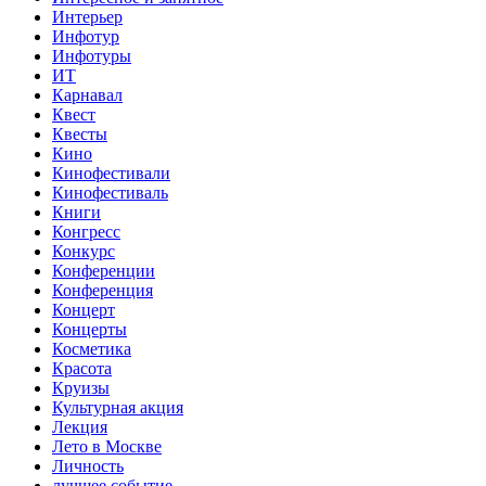
Интерьер
Инфотур
Инфотуры
ИТ
Карнавал
Квест
Квесты
Кино
Кинофестивали
Кинофестиваль
Книги
Конгресс
Конкурс
Конференции
Конференция
Концерт
Концерты
Косметика
Красота
Круизы
Культурная акция
Лекция
Лето в Москве
Личность
лучшее событие