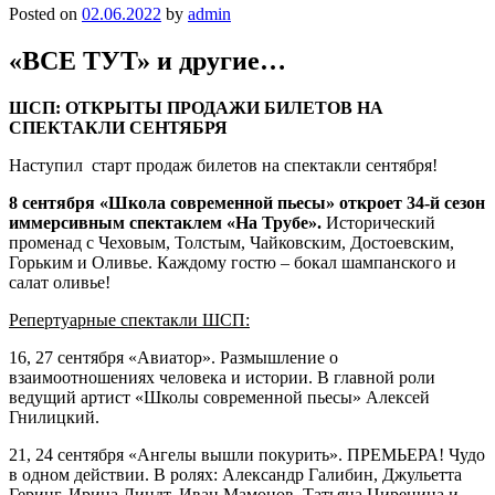
Posted on
02.06.2022
by
admin
«ВСЕ ТУТ» и другие…
ШСП: ОТКРЫТЫ ПРОДАЖИ БИЛЕТОВ НА
СПЕКТАКЛИ СЕНТЯБРЯ
Наступил старт продаж билетов на спектакли сентября!
8 сентября «Школа современной пьесы» откроет 34-й сезон
иммерсивным спектаклем «На Трубе».
Исторический
променад с Чеховым, Толстым, Чайковским, Достоевским,
Горьким и Оливье. Каждому гостю – бокал шампанского и
салат оливье!
Репертуарные спектакли ШСП:
16, 27 сентября «Авиатор». Размышление о
взаимоотношениях человека и истории. В главной роли
ведущий артист «Школы современной пьесы» Алексей
Гнилицкий.
21, 24 сентября «Ангелы вышли покурить». ПРЕМЬЕРА! Чудо
в одном действии. В ролях: Александр Галибин, Джульетта
Геринг, Ирина Линдт, Иван Мамонов, Татьяна Циренина и