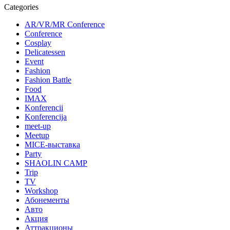
Categories
AR/VR/MR Conference
Conference
Cosplay
Delicatessen
Event
Fashion
Fashion Battle
Food
IMAX
Konferencii
Konferencija
meet-up
Meetup
MICE-выставка
Party
SHAOLIN CAMP
Trip
TV
Workshop
Абонементы
Авто
Акция
Аттракционы