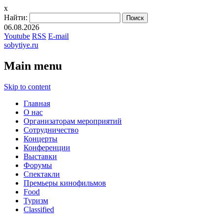
x
Найти:
06.08.2026
Youtube
RSS
E-mail
sobytiye.ru
Main menu
Skip to content
Главная
О нас
Организаторам мероприятий
Сотрудничество
Концерты
Конференции
Выставки
Форумы
Спектакли
Премьеры кинофильмов
Food
Туризм
Сlassified