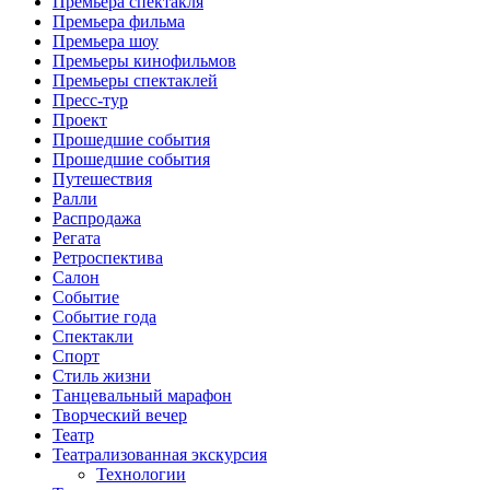
Премьера спектакля
Премьера фильма
Премьера шоу
Премьеры кинофильмов
Премьеры спектаклей
Пресс-тур
Проект
Прошедшие события
Прошедшие события
Путешествия
Ралли
Распродажа
Регата
Ретроспектива
Салон
Событие
Событие года
Спектакли
Спорт
Стиль жизни
Танцевальный марафон
Творческий вечер
Театр
Театрализованная экскурсия
Технологии