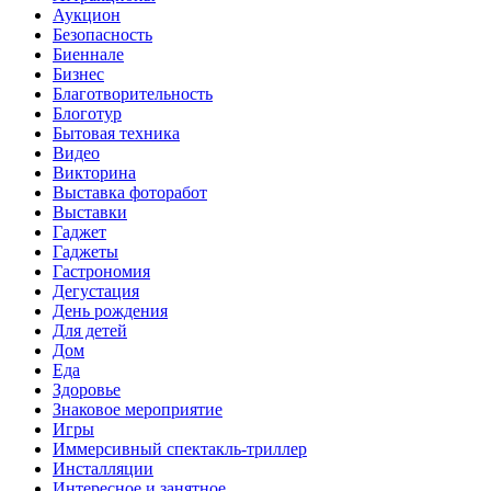
Аукцион
Безопасность
Биеннале
Бизнес
Благотворительность
Блоготур
Бытовая техника
Видео
Викторина
Выставка фоторабот
Выставки
Гаджет
Гаджеты
Гастрономия
Дегустация
День рождения
Для детей
Дом
Еда
Здоровье
Знаковое мероприятие
Игры
Иммерсивный спектакль-триллер
Инсталляции
Интересное и занятное