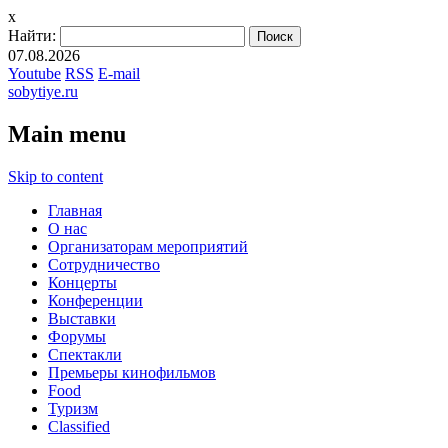
x
Найти:
07.08.2026
Youtube
RSS
E-mail
sobytiye.ru
Main menu
Skip to content
Главная
О нас
Организаторам мероприятий
Сотрудничество
Концерты
Конференции
Выставки
Форумы
Спектакли
Премьеры кинофильмов
Food
Туризм
Сlassified