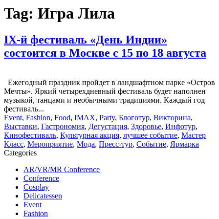
Tag:
Игра Лила
IX-й фестиваль «День Индии»
состоится в Москве с 15 по 18 августа
Ежегодный праздник пройдет в ландшафтном парке «Остров
Мечты». Яркий четырехдневный фестиваль будет наполнен
музыкой, танцами и необычными традициями. Каждый год
фестиваль...
Event
,
Fashion
,
Food
,
IMAX
,
Party
,
Блоготур
,
Викторина
,
Выставки
,
Гастрономия
,
Дегустация
,
Здоровье
,
Инфотур
,
Кинофестиваль
,
Культурная акция
,
лучшее событие
,
Мастер
Класс
,
Мероприятие
,
Мода
,
Пресс-тур
,
Событие
,
Ярмарка
Categories
AR/VR/MR Conference
Conference
Cosplay
Delicatessen
Event
Fashion