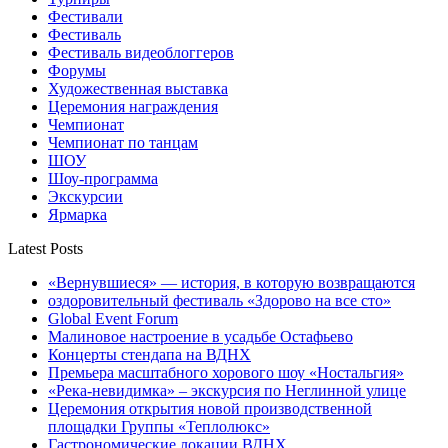
Фестивали
Фестиваль
Фестиваль видеоблоггеров
Форумы
Художественная выставка
Церемония награждения
Чемпионат
Чемпионат по танцам
ШОУ
Шоу-программа
Экскурсии
Ярмарка
Latest Posts
«Вернувшиеся» — история, в которую возвращаются
оздоровительный фестиваль «Здорово на все сто»
Global Event Forum
Малиновое настроение в усадьбе Остафьево
Концерты стендапа на ВДНХ
Премьера масштабного хорового шоу «Ностальгия»
«Река-невидимка» – экскурсия по Неглинной улице
Церемония открытия новой производственной
площадки Группы «Теплолюкс»
Гастрономические локации ВДНХ