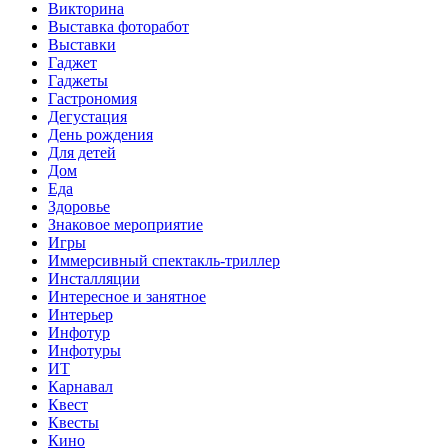
Викторина
Выставка фоторабот
Выставки
Гаджет
Гаджеты
Гастрономия
Дегустация
День рождения
Для детей
Дом
Еда
Здоровье
Знаковое мероприятие
Игры
Иммерсивный спектакль-триллер
Инсталляции
Интересное и занятное
Интерьер
Инфотур
Инфотуры
ИТ
Карнавал
Квест
Квесты
Кино