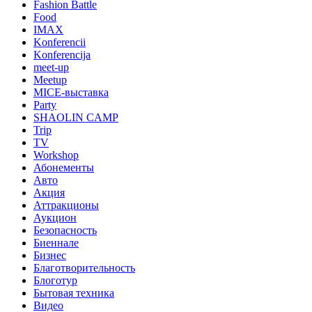
Fashion Battle
Food
IMAX
Konferencii
Konferencija
meet-up
Meetup
MICE-выставка
Party
SHAOLIN CAMP
Trip
TV
Workshop
Абонементы
Авто
Акция
Аттракционы
Аукцион
Безопасность
Биеннале
Бизнес
Благотворительность
Блоготур
Бытовая техника
Видео