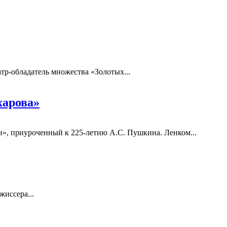
тр-обладатель множества «Золотых...
харова»
», приуроченный к 225-летию А.С. Пушкина. Ленком...
иссера...