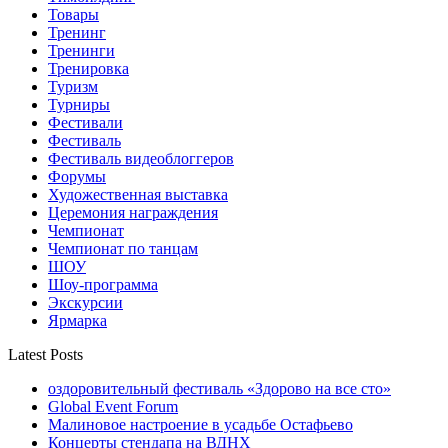
Товары
Тренинг
Тренинги
Тренировка
Туризм
Турниры
Фестивали
Фестиваль
Фестиваль видеоблоггеров
Форумы
Художественная выставка
Церемония награждения
Чемпионат
Чемпионат по танцам
ШОУ
Шоу-программа
Экскурсии
Ярмарка
Latest Posts
оздоровительный фестиваль «Здорово на все сто»
Global Event Forum
Малиновое настроение в усадьбе Остафьево
Концерты стендапа на ВДНХ