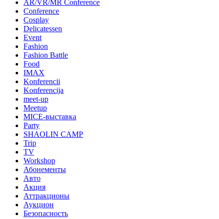
AR/VR/MR Conference
Conference
Cosplay
Delicatessen
Event
Fashion
Fashion Battle
Food
IMAX
Konferencii
Konferencija
meet-up
Meetup
MICE-выставка
Party
SHAOLIN CAMP
Trip
TV
Workshop
Абонементы
Авто
Акция
Аттракционы
Аукцион
Безопасность