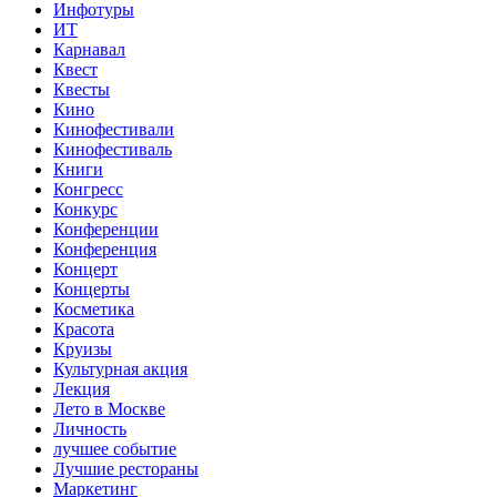
Инфотуры
ИТ
Карнавал
Квест
Квесты
Кино
Кинофестивали
Кинофестиваль
Книги
Конгресс
Конкурс
Конференции
Конференция
Концерт
Концерты
Косметика
Красота
Круизы
Культурная акция
Лекция
Лето в Москве
Личность
лучшее событие
Лучшие рестораны
Маркетинг