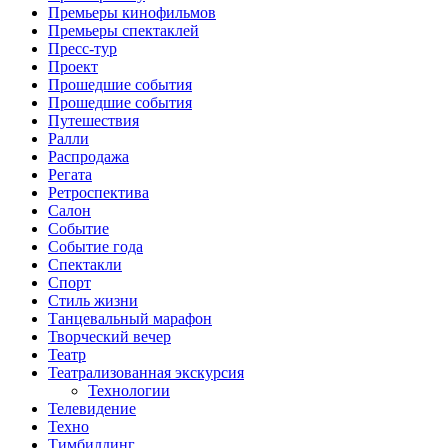
Премьеры кинофильмов
Премьеры спектаклей
Пресс-тур
Проект
Прошедшие события
Прошедшие события
Путешествия
Ралли
Распродажа
Регата
Ретроспектива
Салон
Событие
Событие года
Спектакли
Спорт
Стиль жизни
Танцевальный марафон
Творческий вечер
Театр
Театрализованная экскурсия
Технологии
Телевидение
Техно
Тимбилдинг