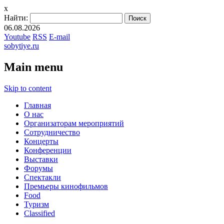
x
Найти:
06.08.2026
Youtube
RSS
E-mail
sobytiye.ru
Main menu
Skip to content
Главная
О нас
Организаторам мероприятий
Сотрудничество
Концерты
Конференции
Выставки
Форумы
Спектакли
Премьеры кинофильмов
Food
Туризм
Сlassified