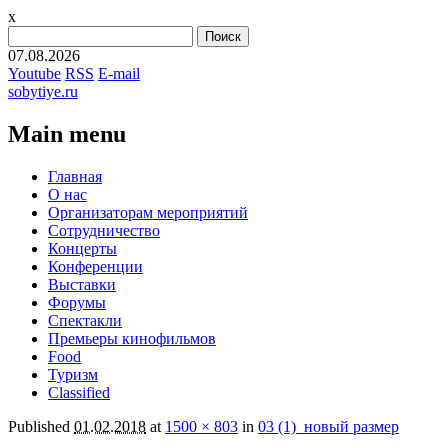
x
Найти:
07.08.2026
Youtube
RSS
E-mail
sobytiye.ru
Main menu
Skip
Главная
to
О нас
content
Организаторам мероприятий
Сотрудничество
Концерты
Конференции
Выставки
Форумы
Спектакли
Премьеры кинофильмов
Food
Туризм
Сlassified
Published
01.02.2018
at
1500 × 803
in
03 (1)_новый размер