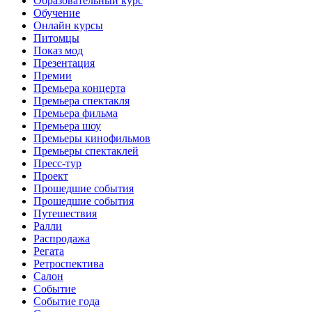
Образовательный курс
Обучение
Онлайн курсы
Питомцы
Показ мод
Презентация
Премии
Премьера концерта
Премьера спектакля
Премьера фильма
Премьера шоу
Премьеры кинофильмов
Премьеры спектаклей
Пресс-тур
Проект
Прошедшие события
Прошедшие события
Путешествия
Ралли
Распродажа
Регата
Ретроспектива
Салон
Событие
Событие года