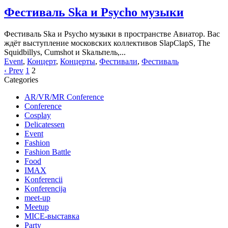
Фестиваль Ska и Psycho музыки
Фестиваль Ska и Psycho музыки в пространстве Авиатор. Вас
ждёт выступление московских коллективов SlapClapS, The
Squidbillys, Cumshot и Skaльпель,...
Event
,
Концерт
,
Концерты
,
Фестивали
,
Фестиваль
‹ Prev
1
2
Categories
AR/VR/MR Conference
Conference
Cosplay
Delicatessen
Event
Fashion
Fashion Battle
Food
IMAX
Konferencii
Konferencija
meet-up
Meetup
MICE-выставка
Party