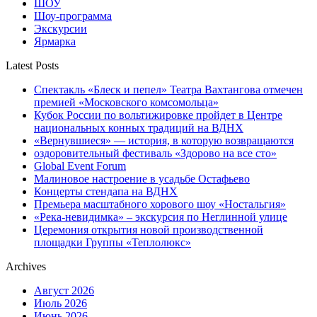
ШОУ
Шоу-программа
Экскурсии
Ярмарка
Latest Posts
Спектакль «Блеск и пепел» Театра Вахтангова отмечен
премией «Московского комсомольца»
Кубок России по вольтижировке пройдет в Центре
национальных конных традиций на ВДНХ
«Вернувшиеся» — история, в которую возвращаются
оздоровительный фестиваль «Здорово на все сто»
Global Event Forum
Малиновое настроение в усадьбе Остафьево
Концерты стендапа на ВДНХ
Премьера масштабного хорового шоу «Ностальгия»
«Река-невидимка» – экскурсия по Неглинной улице
Церемония открытия новой производственной
площадки Группы «Теплолюкс»
Archives
Август 2026
Июль 2026
Июнь 2026