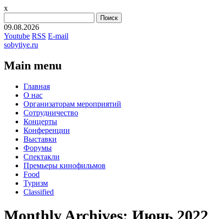
x
Найти:
09.08.2026
Youtube
RSS
E-mail
sobytiye.ru
Main menu
Skip
Главная
to
О нас
content
Организаторам мероприятий
Сотрудничество
Концерты
Конференции
Выставки
Форумы
Спектакли
Премьеры кинофильмов
Food
Туризм
Сlassified
Monthly Archives:
Июнь 2022