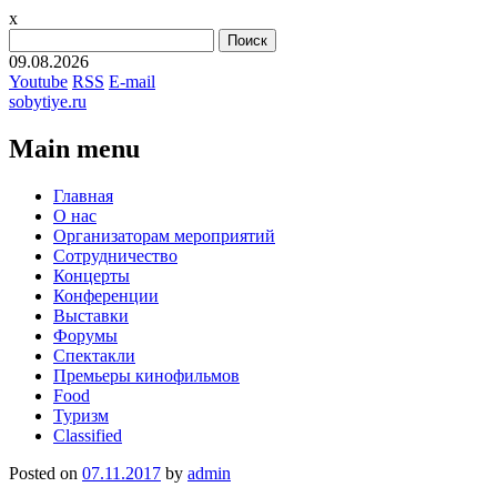
x
Найти:
09.08.2026
Youtube
RSS
E-mail
sobytiye.ru
Main menu
Skip
Главная
to
О нас
content
Организаторам мероприятий
Сотрудничество
Концерты
Конференции
Выставки
Форумы
Спектакли
Премьеры кинофильмов
Food
Туризм
Сlassified
Posted on
07.11.2017
by
admin