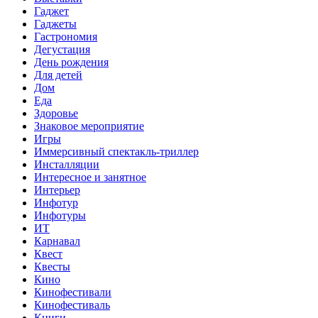
Гаджет
Гаджеты
Гастрономия
Дегустация
День рождения
Для детей
Дом
Еда
Здоровье
Знаковое мероприятие
Игры
Иммерсивный спектакль-триллер
Инсталляции
Интересное и занятное
Интерьер
Инфотур
Инфотуры
ИТ
Карнавал
Квест
Квесты
Кино
Кинофестивали
Кинофестиваль
Книги