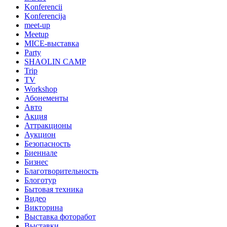
Konferencii
Konferencija
meet-up
Meetup
MICE-выставка
Party
SHAOLIN CAMP
Trip
TV
Workshop
Абонементы
Авто
Акция
Аттракционы
Аукцион
Безопасность
Биеннале
Бизнес
Благотворительность
Блоготур
Бытовая техника
Видео
Викторина
Выставка фоторабот
Выставки