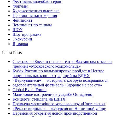
Фестиваль видеоблоггеров
Форумы
Художественная выставка
Церемония награждения
Чемпионат
Чемпионат по танцам
ШОУ
Шоу-программа
Экскурсии
Ярмарка
Latest Posts
Спектакль «Блеск и пепел» Театра Вахтангова отмечен
премией «Московского комсомольца»
Кубок России по вольтижировке пройдет в Центре
национальных конных традиций на ВДНХ
«Вернувшиеся» — история, в которую возвращаются
оздоровительный фестиваль «Здорово на все сто»
Global Event Forum
Малиновое настроение в усадьбе Остафьево
Концерты стендапа на ВДНХ
Премьера масштабного хорового шоу «Ностальгия»
«Река-невидимка» – экскурсия по Неглинной улице
Церемония открытия новой производственной