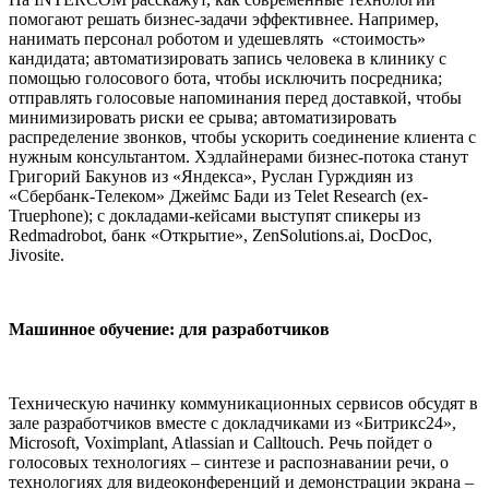
помогают решать бизнес-задачи эффективнее. Например,
нанимать персонал роботом и удешевлять «стоимость»
кандидата; автоматизировать запись человека в клинику с
помощью голосового бота, чтобы исключить посредника;
отправлять голосовые напоминания перед доставкой, чтобы
минимизировать риски ее срыва; автоматизировать
распределение звонков, чтобы ускорить соединение клиента с
нужным консультантом. Хэдлайнерами бизнес-потока станут
Григорий Бакунов из «Яндекса», Руслан Гурждиян из
«Сбербанк-Телеком» Джеймс Бади из Telet Research (ex-
Truephone); с докладами-кейсами выступят спикеры из
Redmadrobot, банк «Открытие», ZenSolutions.ai, DocDoc,
Jivosite.
Машинное обучение: для разработчиков
Техническую начинку коммуникационных сервисов обсудят в
зале разработчиков вместе с докладчиками из «Битрикс24»,
Microsoft, Voximplant, Atlassian и Calltouch. Речь пойдет о
голосовых технологиях – синтезе и распознавании речи, о
технологиях для видеоконференций и демонстрации экрана –