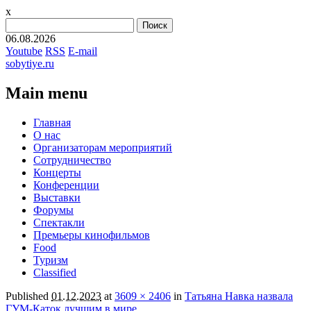
x
Найти:
06.08.2026
Youtube
RSS
E-mail
sobytiye.ru
Main menu
Skip
Главная
to
О нас
content
Организаторам мероприятий
Сотрудничество
Концерты
Конференции
Выставки
Форумы
Спектакли
Премьеры кинофильмов
Food
Туризм
Сlassified
Published
01.12.2023
at
3609 × 2406
in
Татьяна Навка назвала
ГУМ-Каток лучшим в мире