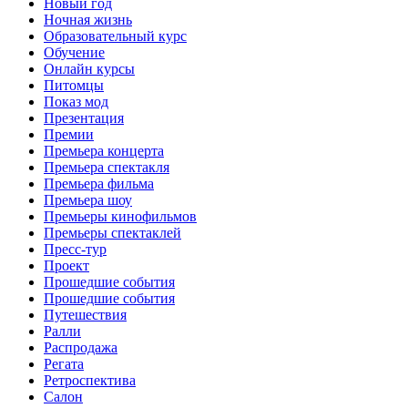
Новый год
Ночная жизнь
Образовательный курс
Обучение
Онлайн курсы
Питомцы
Показ мод
Презентация
Премии
Премьера концерта
Премьера спектакля
Премьера фильма
Премьера шоу
Премьеры кинофильмов
Премьеры спектаклей
Пресс-тур
Проект
Прошедшие события
Прошедшие события
Путешествия
Ралли
Распродажа
Регата
Ретроспектива
Салон