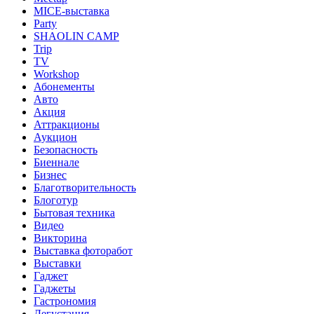
MICE-выставка
Party
SHAOLIN CAMP
Trip
TV
Workshop
Абонементы
Авто
Акция
Аттракционы
Аукцион
Безопасность
Биеннале
Бизнес
Благотворительность
Блоготур
Бытовая техника
Видео
Викторина
Выставка фоторабот
Выставки
Гаджет
Гаджеты
Гастрономия
Дегустация