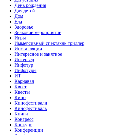
День рождения
Для детей
Дом
Еда
Здоровье
Знаковое мероприятие
Игры
Иммерсивный спектакль-триллер
Инсталляции
Интересное и занятное
Интерьер
Инфотур
Инфотуры
ИТ
Карнавал
Квест
Квесты
Кино
Кинофестивали
Кинофестиваль
Книги
Конгресс
Конкурс
Конференции