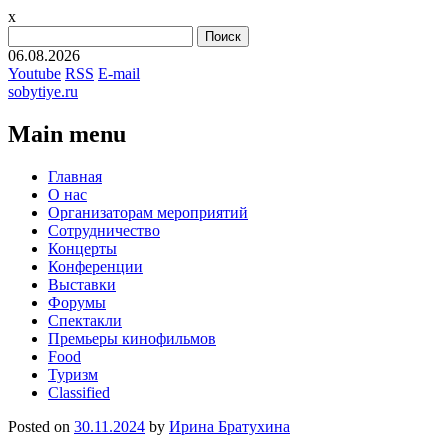
x
Найти:
06.08.2026
Youtube
RSS
E-mail
sobytiye.ru
Main menu
Skip
Главная
to
О нас
content
Организаторам мероприятий
Сотрудничество
Концерты
Конференции
Выставки
Форумы
Спектакли
Премьеры кинофильмов
Food
Туризм
Сlassified
Posted on
30.11.2024
by
Ирина Братухина