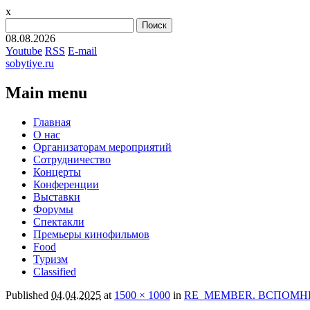
x
Найти:
08.08.2026
Youtube
RSS
E-mail
sobytiye.ru
Main menu
Skip
Главная
to
О нас
content
Организаторам мероприятий
Сотрудничество
Концерты
Конференции
Выставки
Форумы
Спектакли
Премьеры кинофильмов
Food
Туризм
Сlassified
Published
04.04.2025
at
1500 × 1000
in
RE_MEMBER. ВСПОМН