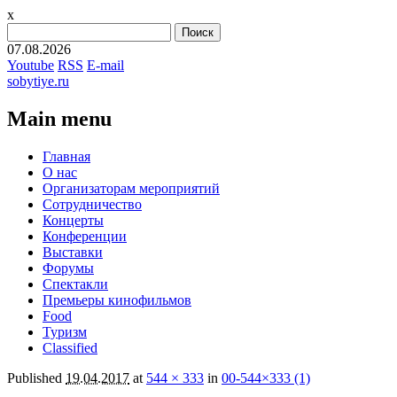
x
Найти:
07.08.2026
Youtube
RSS
E-mail
sobytiye.ru
Main menu
Skip
Главная
to
О нас
content
Организаторам мероприятий
Сотрудничество
Концерты
Конференции
Выставки
Форумы
Спектакли
Премьеры кинофильмов
Food
Туризм
Сlassified
Published
19.04.2017
at
544 × 333
in
00-544×333 (1)