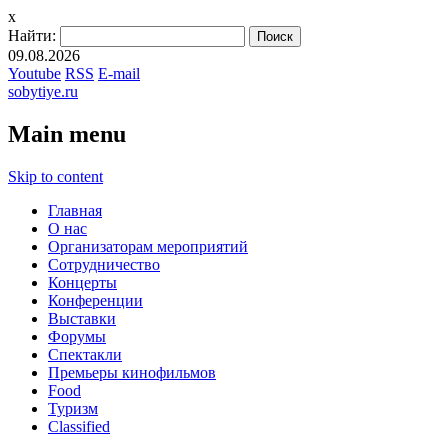
x
Найти:
09.08.2026
Youtube
RSS
E-mail
sobytiye.ru
Main menu
Skip to content
Главная
О нас
Организаторам мероприятий
Сотрудничество
Концерты
Конференции
Выставки
Форумы
Спектакли
Премьеры кинофильмов
Food
Туризм
Сlassified