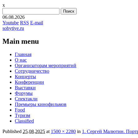
x
Найти:
06.08.2026
Youtube
RSS
E-mail
sobytiye.ru
Main menu
Skip
Главная
to
О нас
content
Организаторам мероприятий
Сотрудничество
Концерты
Конференции
Выставки
Форумы
Спектакли
Премьеры кинофильмов
Food
Туризм
Сlassified
Published
25.08.2025
at
1500 × 2280
in
1. Сергей Малютин. Портр