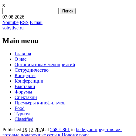
x
Найти:
07.08.2026
Youtube
RSS
E-mail
sobytiye.ru
Main menu
Skip
Главная
to
О нас
content
Организаторам мероприятий
Сотрудничество
Концерты
Конференции
Выставки
Форумы
Спектакли
Премьеры кинофильмов
Food
Туризм
Сlassified
Published
19.12.2024
at
568 × 861
in
belle you представляет
готовые подарочные сеты к Новому году