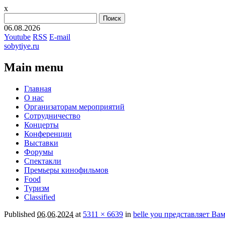
x
Найти:
06.08.2026
Youtube
RSS
E-mail
sobytiye.ru
Main menu
Skip
Главная
to
О нас
content
Организаторам мероприятий
Сотрудничество
Концерты
Конференции
Выставки
Форумы
Спектакли
Премьеры кинофильмов
Food
Туризм
Сlassified
Published
06.06.2024
at
5311 × 6639
in
belle you представляет Ва