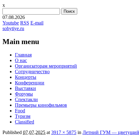
x
Найти:
07.08.2026
Youtube
RSS
E-mail
sobytiye.ru
Main menu
Skip
Главная
to
О нас
content
Организаторам мероприятий
Сотрудничество
Концерты
Конференции
Выставки
Форумы
Спектакли
Премьеры кинофильмов
Food
Туризм
Сlassified
Published
07.07.2025
at
3917 × 5875
in
Летний ГУМ — цветущи