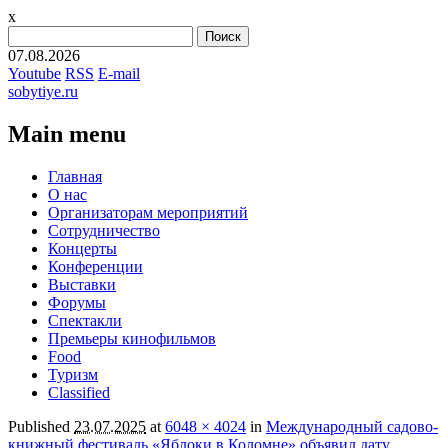
x
Найти:
07.08.2026
Youtube
RSS
E-mail
sobytiye.ru
Main menu
Skip
Главная
to
О нас
content
Организаторам мероприятий
Сотрудничество
Концерты
Конференции
Выставки
Форумы
Спектакли
Премьеры кинофильмов
Food
Туризм
Сlassified
Published
23.07.2025
at
6048 × 4024
in
Международный садово-
книжный фестиваль «Яблоки в Коломне» объявил дату