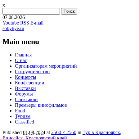
x
Найти:
07.08.2026
Youtube
RSS
E-mail
sobytiye.ru
Main menu
Skip
Главная
to
О нас
content
Организаторам мероприятий
Сотрудничество
Концерты
Конференции
Выставки
Форумы
Спектакли
Премьеры кинофильмов
Food
Туризм
Сlassified
Published
01.08.2024
at
2560 × 2560
in
Тур в Красноярск,
Енисейск, Красноярский край