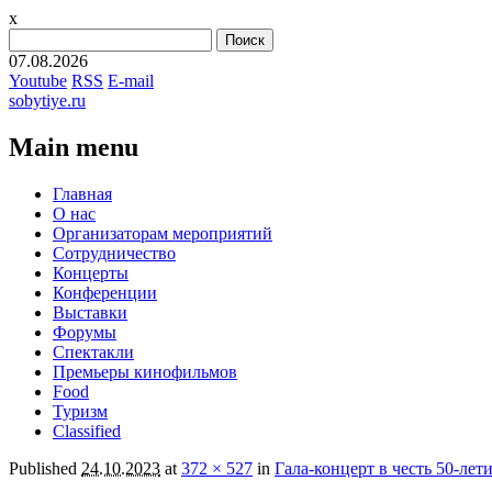
x
Найти:
07.08.2026
Youtube
RSS
E-mail
sobytiye.ru
Main menu
Skip
Главная
to
О нас
content
Организаторам мероприятий
Сотрудничество
Концерты
Конференции
Выставки
Форумы
Спектакли
Премьеры кинофильмов
Food
Туризм
Сlassified
Published
24.10.2023
at
372 × 527
in
Гала-концерт в честь 50-лет