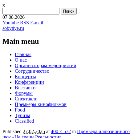
x
Найти:
07.08.2026
Youtube
RSS
E-mail
sobytiye.ru
Main menu
Skip
Главная
to
О нас
content
Организаторам мероприятий
Сотрудничество
Концерты
Конференции
Выставки
Форумы
Спектакли
Премьеры кинофильмов
Food
Туризм
Сlassified
Published
27.02.2025
at
400 × 572
in
Премьера иллюзионного
шоу «На грани Реальности»