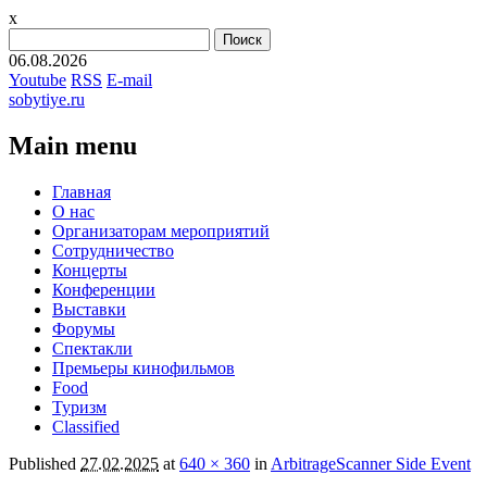
x
Найти:
06.08.2026
Youtube
RSS
E-mail
sobytiye.ru
Main menu
Skip
Главная
to
О нас
content
Организаторам мероприятий
Сотрудничество
Концерты
Конференции
Выставки
Форумы
Спектакли
Премьеры кинофильмов
Food
Туризм
Сlassified
Published
27.02.2025
at
640 × 360
in
ArbitrageScanner Side Event