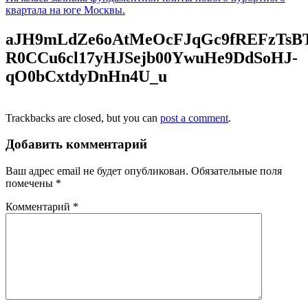
квартала на юге Москвы.
aJH9mLdZe6oAtMeOcFJqGc9fREFzTsB
R0CCu6cl17yHJSejb00YwuHe9DdSoHJ-
qO0bCxtdyDnHn4U_u
Trackbacks are closed, but you can
post a comment
.
Добавить комментарий
Ваш адрес email не будет опубликован.
Обязательные поля
помечены
*
Комментарий
*