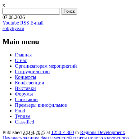
x
Найти:
07.08.2026
Youtube
RSS
E-mail
sobytiye.ru
Main menu
Skip
Главная
to
О нас
content
Организаторам мероприятий
Сотрудничество
Концерты
Конференции
Выставки
Форумы
Спектакли
Премьеры кинофильмов
Food
Туризм
Сlassified
Published
24.04.2025
at
1250 × 860
in
Regions Development:
Началась заливка фундаментной плиты нового курортного