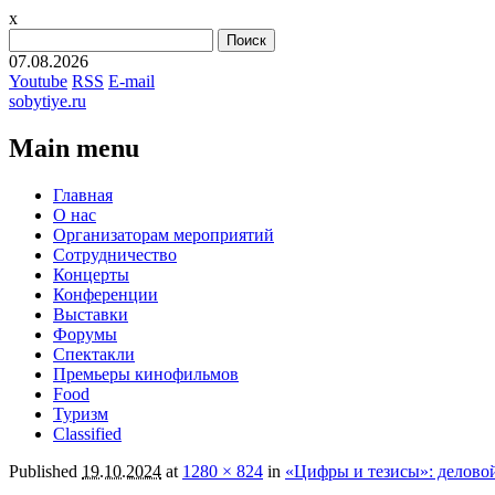
x
Найти:
07.08.2026
Youtube
RSS
E-mail
sobytiye.ru
Main menu
Skip
Главная
to
О нас
content
Организаторам мероприятий
Сотрудничество
Концерты
Конференции
Выставки
Форумы
Спектакли
Премьеры кинофильмов
Food
Туризм
Сlassified
Published
19.10.2024
at
1280 × 824
in
«Цифры и тезисы»: делово