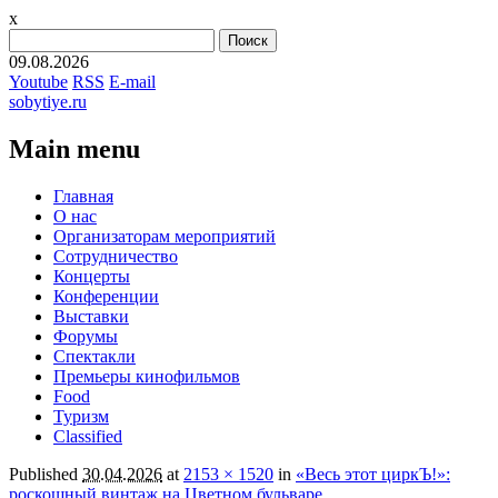
x
Найти:
09.08.2026
Youtube
RSS
E-mail
sobytiye.ru
Main menu
Skip
Главная
to
О нас
content
Организаторам мероприятий
Сотрудничество
Концерты
Конференции
Выставки
Форумы
Спектакли
Премьеры кинофильмов
Food
Туризм
Сlassified
Published
30.04.2026
at
2153 × 1520
in
«Весь этот циркЪ!»:
роскошный винтаж на Цветном бульваре