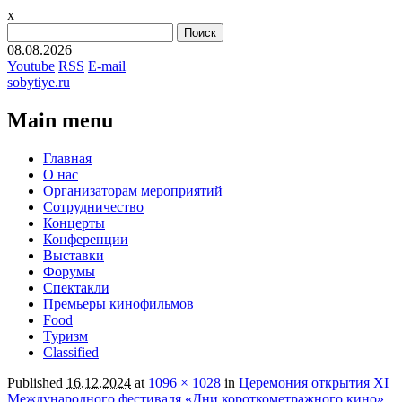
x
Найти:
08.08.2026
Youtube
RSS
E-mail
sobytiye.ru
Main menu
Skip
Главная
to
О нас
content
Организаторам мероприятий
Сотрудничество
Концерты
Конференции
Выставки
Форумы
Спектакли
Премьеры кинофильмов
Food
Туризм
Сlassified
Published
16.12.2024
at
1096 × 1028
in
Церемония открытия XI
Международного фестиваля «Дни короткометражного кино»