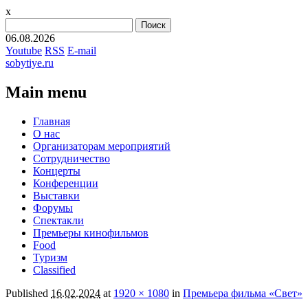
x
Найти:
06.08.2026
Youtube
RSS
E-mail
sobytiye.ru
Main menu
Skip
Главная
to
О нас
content
Организаторам мероприятий
Сотрудничество
Концерты
Конференции
Выставки
Форумы
Спектакли
Премьеры кинофильмов
Food
Туризм
Сlassified
Published
16.02.2024
at
1920 × 1080
in
Премьера фильма «Свет»