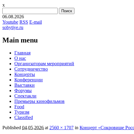
x
Найти:
06.08.2026
Youtube
RSS
E-mail
sobytiye.ru
Main menu
Skip
Главная
to
О нас
content
Организаторам мероприятий
Сотрудничество
Концерты
Конференции
Выставки
Форумы
Спектакли
Премьеры кинофильмов
Food
Туризм
Сlassified
Published
04.05.2026
at
2560 × 1707
in
Концерт «Сокровище Рос