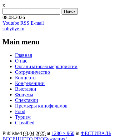
x
Найти:
08.08.2026
Youtube
RSS
E-mail
sobytiye.ru
Main menu
Skip
Главная
to
О нас
content
Организаторам мероприятий
Сотрудничество
Концерты
Конференции
Выставки
Форумы
Спектакли
Премьеры кинофильмов
Food
Туризм
Сlassified
Published
03.04.2025
at
1280 × 960
in
ФЕСТИВАЛЬ
ВЕСЕННЕГО PROБуждения!