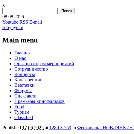
x
Найти:
08.08.2026
Youtube
RSS
E-mail
sobytiye.ru
Main menu
Skip
Главная
to
О нас
content
Организаторам мероприятий
Сотрудничество
Концерты
Конференции
Выставки
Форумы
Спектакли
Премьеры кинофильмов
Food
Туризм
Сlassified
Published
17.06.2025
at
1280 × 759
in
Фестиваль «НОВЛЯНКИ» об