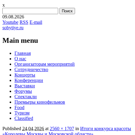
x
Найти:
09.08.2026
Youtube
RSS
E-mail
sobytiye.ru
Main menu
Skip
Главная
to
О нас
content
Организаторам мероприятий
Сотрудничество
Концерты
Конференции
Выставки
Форумы
Спектакли
Премьеры кинофильмов
Food
Туризм
Сlassified
Published
24.04.2026
at
2560 × 1707
in
Итоги конкурса красоты
«Королевы Москвы и Московской области»