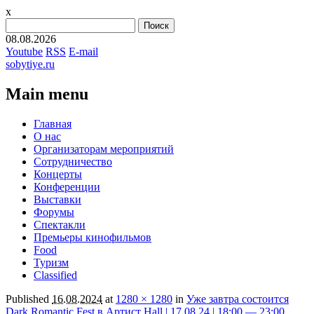
x
Найти:
08.08.2026
Youtube
RSS
E-mail
sobytiye.ru
Main menu
Skip
Главная
to
О нас
content
Организаторам мероприятий
Сотрудничество
Концерты
Конференции
Выставки
Форумы
Спектакли
Премьеры кинофильмов
Food
Туризм
Сlassified
Published
16.08.2024
at
1280 × 1280
in
Уже завтра состоится
Dark Romantic Fest в Артист Hall | 17.08.24 | 18:00 — 23:00.