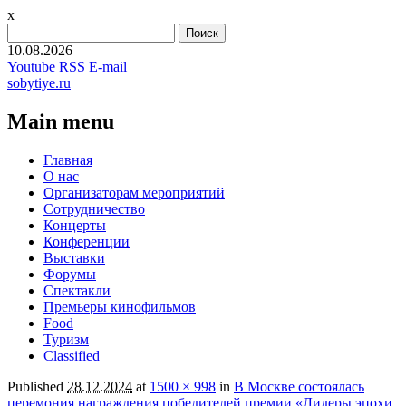
x
Найти:
10.08.2026
Youtube
RSS
E-mail
sobytiye.ru
Main menu
Skip
Главная
to
О нас
content
Организаторам мероприятий
Сотрудничество
Концерты
Конференции
Выставки
Форумы
Спектакли
Премьеры кинофильмов
Food
Туризм
Сlassified
Published
28.12.2024
at
1500 × 998
in
В Москве состоялась
церемония награждения победителей премии «Лидеры эпохи