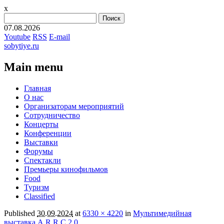
x
Найти:
07.08.2026
Youtube
RSS
E-mail
sobytiye.ru
Main menu
Skip
Главная
to
О нас
content
Организаторам мероприятий
Сотрудничество
Концерты
Конференции
Выставки
Форумы
Спектакли
Премьеры кинофильмов
Food
Туризм
Сlassified
Published
30.09.2024
at
6330 × 4220
in
Мультимедийная
выставка A.R.R.C 2.0