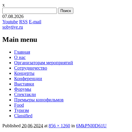
x
Найти:
07.08.2026
Youtube
RSS
E-mail
sobytiye.ru
Main menu
Skip
Главная
to
О нас
content
Организаторам мероприятий
Сотрудничество
Концерты
Конференции
Выставки
Форумы
Спектакли
Премьеры кинофильмов
Food
Туризм
Сlassified
Published
20.06.2024
at
856 × 1260
in
6MkPNI0D61U