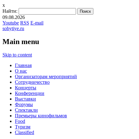
x
Найти:
09.08.2026
Youtube
RSS
E-mail
sobytiye.ru
Main menu
Skip to content
Главная
О нас
Организаторам мероприятий
Сотрудничество
Концерты
Конференции
Выставки
Форумы
Спектакли
Премьеры кинофильмов
Food
Туризм
Сlassified