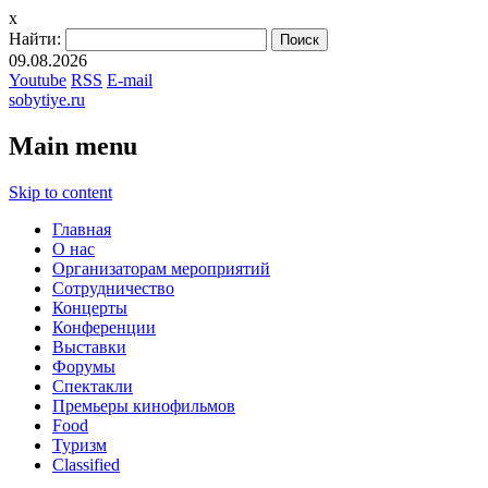
x
Найти:
09.08.2026
Youtube
RSS
E-mail
sobytiye.ru
Main menu
Skip to content
Главная
О нас
Организаторам мероприятий
Сотрудничество
Концерты
Конференции
Выставки
Форумы
Спектакли
Премьеры кинофильмов
Food
Туризм
Сlassified