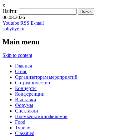
x
Найти:
06.08.2026
Youtube
RSS
E-mail
sobytiye.ru
Main menu
Skip to content
Главная
О нас
Организаторам мероприятий
Сотрудничество
Концерты
Конференции
Выставки
Форумы
Спектакли
Премьеры кинофильмов
Food
Туризм
Сlassified